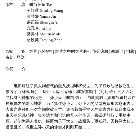
◎主 演 谢苗 Miu Tse
王歆霆 Xinting Wang
金雅娜 Yanna Jin
易正福 Zhengfu Yi
九孔 Kong Jiu
莫美林 Meilin Mok
赵铁英 Tieying Zhao
◎标 签 烂片 | 孙悟空 | 烂片之中的烂片啊~ | 负分滚粗 | 西游记 | 狗屎 |
奇幻 | 网剧
◎简 介
电影讲述了集人间怨气的魔头妖祖即将现世，为了打败他拯救苍生，
东方陌（林禹 饰）、谛听（易正福 饰）和功德掌门（九孔 饰）三人四处
寻找身为神猴的化身——孙小天（谢苗 饰）。与此同时，妖祖觊觎封印在
神猴体内的两大神器，为了抓住孙小天，孙小天的父母被妖祖残忍杀害，
大富之家孙府一夕之间家破人亡。凭借着超乎常人的意志力和我命由我不
由天的乐观精神，失去法力和记忆的凡人孙小天一路砥砺前行，重拾本
领。起初为亲人复仇，继而为天下大义，战魔头，驱妖邪。天将降大任，
道阻且长，救世主孙小天的使命才刚刚开始……