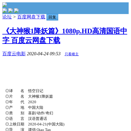
论坛
>
百度网盘下载
回复
《大神猴1降妖篇》1080p.HD高清国语中
字 百度云网盘下载
百度云电影
2020-04-24 09:53
只看楼主
◎译 名 悟空日记
◎片 名 大神猴1降妖篇
◎年 代 2020
◎产 地 中国大陆
◎类 别 喜剧/动作/奇幻
◎语 言 汉语普通话
◎上映日期 2020-04-21(中国大陆)
◎导 演 谭俏 Qiao Tan