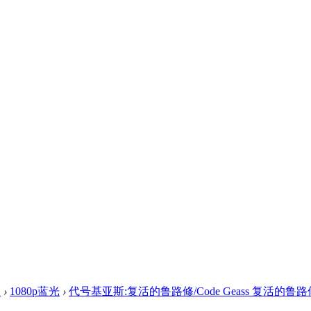
盘
›
1080p蓝光
›
代号基亚斯:复活的鲁路修/Code Geass 复活的鲁路修 C