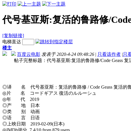
代号基亚斯:复活的鲁路修/Code Gea
[复制链接]
电梯直达
楼主
百度云电影
发表于 2020-4-24 09:48:26
|
只看该作者
|
只
帖子完整标题：代号基亚斯:复活的鲁路修/Code Geass 复活的鲁路修 Code.G
◎译 名 代号基亚斯：复活的鲁路修 / Code Geass 复活的鲁路修 / Code G
◎片 名 コードギアス 復活のルルーシュ
◎年 代 2019
◎产 地 日本
◎类 别 动画
◎语 言 日语
◎上映日期 2019-02-09(日本)
◎IMDb评分 7.4/10 from 879 users