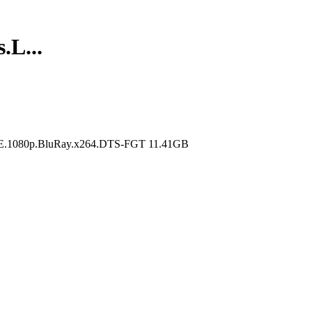
...
80p.BluRay.x264.DTS-FGT 11.41GB