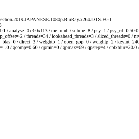
n.2019.JAPANESE.1080p.BluRay.x264.DTS-FGT
8
alyse=0x3:0x113 / me=umh / subme=8 / psy=1 / psy_rd=0.50:0.00 /
offset=-2 / threads=34 / lookahead_threads=3 / sliced_threads=0 / nr
_bias=0 / direct=3 / weightb=1 / open_gop=0 / weightp=2 / keyint=240 
tol=1.0 / qcomp=0.60 / qpmin=0 / qpmax=69 / qpstep=4 / cplxblur=20.0