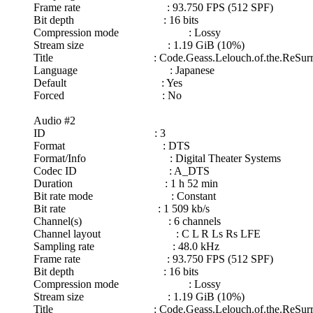
Frame rate : 93.750 FPS (512 SPF)
Bit depth : 16 bits
Compression mode : Lossy
Stream size : 1.19 GiB (10%)
Title : Code.Geass.Lelouch.of.the.ReSurrectio
Language : Japanese
Default : Yes
Forced : No
Audio #2
ID : 3
Format : DTS
Format/Info : Digital Theater Systems
Codec ID : A_DTS
Duration : 1 h 52 min
Bit rate mode : Constant
Bit rate : 1 509 kb/s
Channel(s) : 6 channels
Channel layout : C L R Ls Rs LFE
Sampling rate : 48.0 kHz
Frame rate : 93.750 FPS (512 SPF)
Bit depth : 16 bits
Compression mode : Lossy
Stream size : 1.19 GiB (10%)
Title : Code.Geass.Lelouch.of.the.ReSurrectio