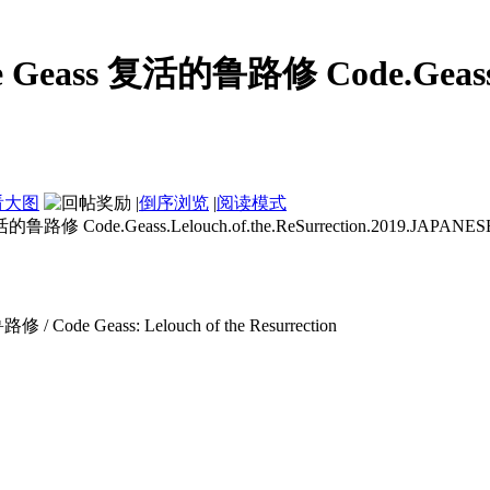
ss 复活的鲁路修 Code.Geass.L
看大图
|
倒序浏览
|
阅读模式
eass.Lelouch.of.the.ReSurrection.2019.JAPANESE.10
eass: Lelouch of the Resurrection