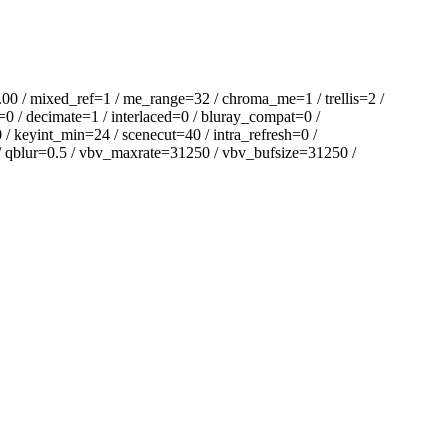
 mixed_ref=1 / me_range=32 / chroma_me=1 / trellis=2 /
=0 / decimate=1 / interlaced=0 / bluray_compat=0 /
/ keyint_min=24 / scenecut=40 / intra_refresh=0 /
 / qblur=0.5 / vbv_maxrate=31250 / vbv_bufsize=31250 /