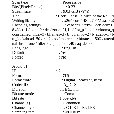
Scan type : Progressive
Bits/(Pixel*Frame) : 0.231
Stream size : 9.03 GiB (79%)
Title : Code.Geass.Lelouch.of.the.ReSurrectio
Writing library : x264 core 148 r2795M aaa9aa
Encoding settings : cabac=1 / ref=4 / deblock=1:1:1 / an
8x8dct=1 / cqm=0 / deadzone=21,11 / fast_pskip=1 / chroma_qp_
constrained_intra=0 / bframes=3 / b_pyramid=2 / b_adapt=1 / b
rc_lookahead=50 / rc=2pass / mbtree=1 / bitrate=11500 / rate
nal_hrd=none / filler=0 / ip_ratio=1.40 / aq=3:0.60
Language : English
Default : Yes
Forced : No
Audio #1
ID : 2
Format : DTS
Format/Info : Digital Theater Systems
Codec ID : A_DTS
Duration : 1 h 53 min
Bit rate mode : Constant
Bit rate : 1 509 kb/s
Channel(s) : 6 channels
Channel layout : C L R Ls Rs LFE
Sampling rate : 48.0 kHz