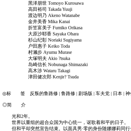
黑泽朋世 Tomoyo Kurosawa
高田裕司 Takada Yuuji
渡边明乃 Akeno Watanabe
金井美香 Mika Kanai
折笠富美子 Fumiko Orikasa
大原沙耶香 Sayaka Ohara
杉山纪彰 Noriaki Sugiyama
户田惠子 Keiko Toda
村濑步 Ayumu Murase
大塚明夫 Akio ?tsuka
岛崎信长 Nobunaga Shimazaki
高木涉 Wataru Takagi
津田健次郎 Kenjir? Tsuda
◎标 签 反叛的鲁路修 | 鲁路修 | 剧场版 | 车夫党 | 日本 | 神作
◎简 介
光和2年。
世界以重组的超合众国为中心统一，讴歌着和平的日子。
但和平却突然宣告结束。以面具男·零的身份随娜娜莉同行去难民营慰