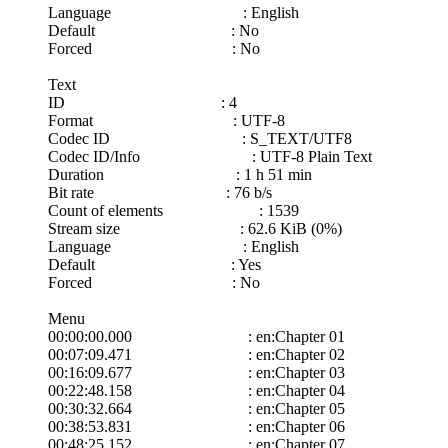
Language : English
Default : No
Forced : No
Text
ID : 4
Format : UTF-8
Codec ID : S_TEXT/UTF8
Codec ID/Info : UTF-8 Plain Text
Duration : 1 h 51 min
Bit rate : 76 b/s
Count of elements : 1539
Stream size : 62.6 KiB (0%)
Language : English
Default : Yes
Forced : No
Menu
00:00:00.000 : en:Chapter 01
00:07:09.471 : en:Chapter 02
00:16:09.677 : en:Chapter 03
00:22:48.158 : en:Chapter 04
00:30:32.664 : en:Chapter 05
00:38:53.831 : en:Chapter 06
00:48:25.152 : en:Chapter 07