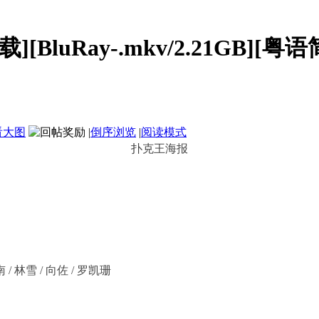
载][BluRay-.mkv/2.21GB][粤语
看大图
|
倒序浏览
|
阅读模式
扑克王海报
 / 林雪 / 向佐 / 罗凯珊