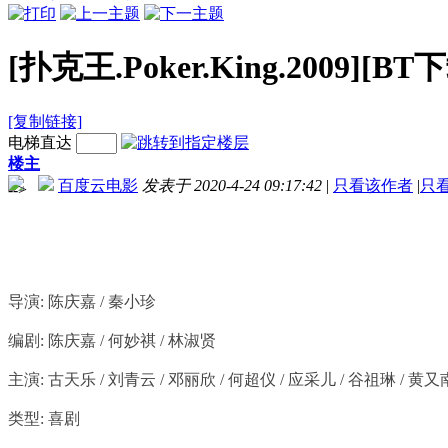
[扑克王.Poker.King.2009][BT下
[复制链接]
电梯直达
楼主
百度云电影
发表于 2020-4-24 09:17:42
|
只看该作者
|
只
-->
导演: 陈庆嘉 / 秦小珍
编剧: 陈庆嘉 / 何妙祺 / 林淑贤
主演: 古天乐 / 刘青云 / 邓丽欣 / 何超仪 / 应采儿 / 谷祖琳 / 黄又南
类型: 喜剧