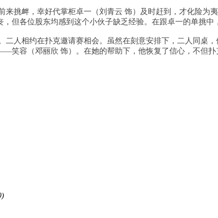
来挑衅，幸好代掌柜卓一（刘青云 饰）及时赶到，才化险为夷
丧，但各位股东均感到这个小伙子缺乏经验。在跟卓一的单挑中
二人相约在扑克邀请赛相会。虽然在刻意安排下，二人同桌，
——笑容（邓丽欣 饰）。在她的帮助下，他恢复了信心，不但扑
)