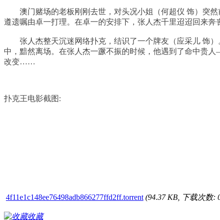
澳门赌场的老板刚刚去世，对头况小姐（何超仪 饰）突然前
遵遗嘱由卓一打理。在卓一的安排下，张人杰千里迢迢回来奔
张人杰整天沉迷网络扑克，结识了一个牌友（应采儿 饰）。
中，黯然离场。在张人杰一蹶不振的时候，他遇到了命中贵人
改变……
扑克王电影截图:
4f11e1c148ee76498adb866277ffd2ff.torrent
(94.37 KB, 下载次数: 0
收藏