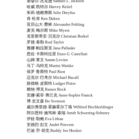
塞缪尔·杰克逊 Samuel L. Jackson
哈威·凯特尔 Harvey Keitel
朱莉·德赖弗斯 Julie Dreyfus
肯·杜肯 Ken Duken
亚历山大·费林 Alexander Fehling
麦克·梅尔斯 Mike Myers
克里斯蒂安·贝克尔 Christian Berkel
罗德·泰勒 Rod Taylor
雅娜·帕拉斯克 Jana Pallaske
恩佐·卡斯特拉里 Enzo G. Castellari
山姆·莱文 Samm Levine
马丁·乌特克 Martin Wuttke
保罗·鲁斯特 Paul Rust
迈克尔·巴考尔 Michael Bacall
路德格·皮斯特 Ludger Pistor
赖纳·博克 Rainer Bock
安娜-索菲·弗兰克 Anne-Sophie Franck
博·史文森 Bo Svenson
威尔弗里德·霍赫霍尔丁格 Wilfried Hochholdinger
阿尔恩特·施韦林·索瑞 Arndt Schwering-Sohnrey
伊娃·勒鲍 Eva Löbau
安德烈·彭文 André Penvern
巴迪·乔·胡克 Buddy Joe Hooker