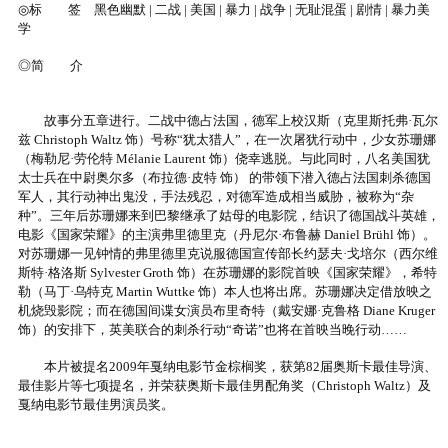
◎标 签 黑色幽默 | 二战 | 美国 | 暴力 | 战争 | 无耻混蛋 | 剧情 | 暴力美
学
◎简 介
故事分五章进行。二战中德占法国，德军上校汉斯（克里斯托弗·瓦尔
兹 Christoph Waltz 饰）号称“犹太猎人”，在一次屠犹行动中，少女苏珊娜
（梅勒尼·劳伦特 Mélanie Laurent 饰）侥幸逃脱。与此同时，八名美国犹
太士兵在中尉奥尔多（布拉德·皮特 饰） 的带领下潜入德占法国刺杀德国
军人，其行动神出鬼没，手法残忍，对德军造成相当威胁，被称为“杂
种”。三年后苏珊娜来到巴黎继承了姑母的电影院，结识了德国战斗英雄，
电影《国家荣耀》的主演弗里德里克（丹尼尔·布鲁赫 Daniel Brühl 饰）。
对苏珊娜一见钟情的弗里德里克说服德国宣传部长约瑟夫·戈培尔（西尔维
斯特·格洛斯 Sylvester Groth 饰）在苏珊娜的影院首映《国家荣耀》，希特
勒（马丁·乌特克 Martin Wuttke 饰）本人也将出席。苏珊娜决定借放映之
机烧毁影院；而在德国间谍女演员布里奇特（戴安娜·克鲁格 Diane Kruger
饰）的安排下，英美联合的刺杀行动“奇诺”也将在首映当晚行动……
本片被提名2009年戛纳电影节金棕榈奖，获第82届奥斯卡最佳导演、
最佳影片等七项提名，并荣获奥斯卡最佳男配角奖（Christoph Waltz）及
戛纳电影节最佳男演员奖。