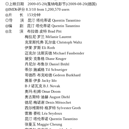
◎上映日期 2009-05-20(戛纳电影节)/2009-08-20(德国)
◎IMDb评分 8.3/10 from 1,200,570 users
◎片 长 153分钟
◎导 演 昆汀·塔伦蒂诺 Quentin Tarantino
◎编 剧 昆汀·塔伦蒂诺 Quentin Tarantino
◎主 演 布拉德·皮特 Brad Pitt
梅拉尼·罗兰 Mélanie Laurent
克里斯托弗·瓦尔兹 Christoph Waltz
伊莱·罗斯 Eli Roth
迈克尔·法斯宾德 Michael Fassbender
黛安·克鲁格 Diane Kruger
丹尼尔·布鲁尔 Daniel Brühl
蒂尔·施威格 Til Schweiger
哥德昂·布克哈德 Gedeon Burkhard
雅基·伊多 Jacky Ido
B·J·诺瓦克 B.J. Novak
奥玛·杜姆 Omar Doom
奥古斯特·迪赫 August Diehl
德尼·梅诺谢 Denis Ménochet
西尔维斯特·格罗特 Sylvester Groth
蕾雅·赛杜 Léa Seydoux
昆汀·塔伦蒂诺 Quentin Tarantino
张曼玉 Maggie Cheung