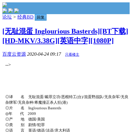
论坛
>
经典BD
回复
[无耻混蛋 Inglourious Basterds][BT下载]
[HD-MKV/3.38G][英语中字][1080P]
百度云资源
2020-04-24 09:17
只看楼主
-->
◎译 名 无耻混蛋/戴罪立功/恶棍特工(台)/混蛋野战队/无良杂军/无良
杂牌军/无良杂种/希魔撞正杀人狂(港)
◎片 名 Inglourious Basterds
◎年 代 2009
◎产 地 德国/美国
◎类 别 剧情/犯罪
◎语 言 英语/德语/法语/意大利语