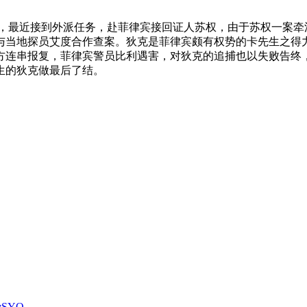
，最近接到外派任务，赴菲律宾接回证人苏权，由于苏权一案牵
与当地探员艾度合作查案。狄克是菲律宾颇有权势的卡先生之得
方连串报复，菲律宾警员比利遇害，对狄克的追捕也以失败告终
生的狄克做最后了结。
7vSYQ