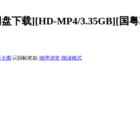
载][HD-MP4/3.35GB][国粤双
看大图
|
倒序浏览
|
阅读模式