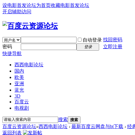
设电影首发论坛为首页
收藏电影首发论坛
开启辅助访问
找回密码
自动登录
密码
立即注册
登录
快捷导航
西西电影论坛
国内
欧美
亚洲
蓝光
3D
百度云
电视剧
搜索
搜索
百度云资源论坛
»
西西电影论坛
›
最新百度云网盘与bt下载
›
经
返回列表