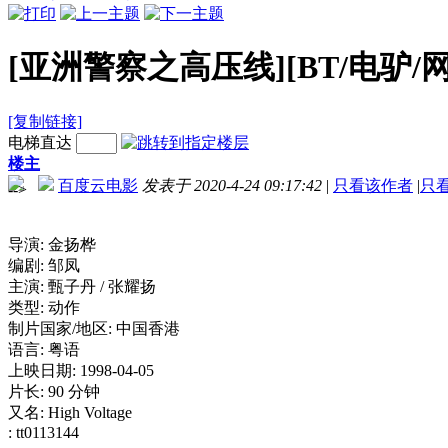
[亚洲警察之高压线][BT/电驴/网盘下
[复制链接]
电梯直达
楼主
百度云电影
发表于 2020-4-24 09:17:42
|
只看该作者
|
只
-->
导演: 金扬桦
编剧: 邹凤
主演: 甄子丹 / 张耀扬
类型: 动作
制片国家/地区: 中国香港
语言: 粤语
上映日期: 1998-04-05
片长: 90 分钟
又名: High Voltage
: tt0113144