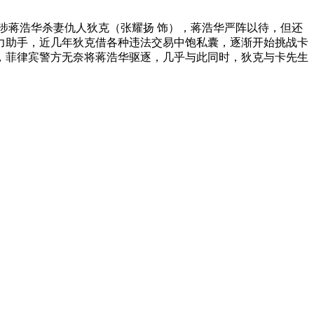
涉蒋浩华杀妻仇人狄克（张耀扬 饰），蒋浩华严阵以待，但还
力助手，近几年狄克借各种违法交易中饱私囊，逐渐开始挑战卡
，菲律宾警方无奈将蒋浩华驱逐，几乎与此同时，狄克与卡先生