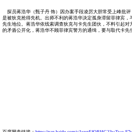
探员蒋浩华（甄子丹 饰）因办案手段凌厉大胆常受上峰批评
是被狄克抢得先机。出师不利的蒋浩华决定孤身滞留菲律宾，
先生地位。蒋浩华依线索调查狄克与卡先生团伙，不料引起对
的矛盾公开化，蒋浩华不顾菲律宾警方的通缉，要与取代卡先
百度网盘链接：
https://pan.baidu.com/s/1vxpEfQRHG23wTwo-F