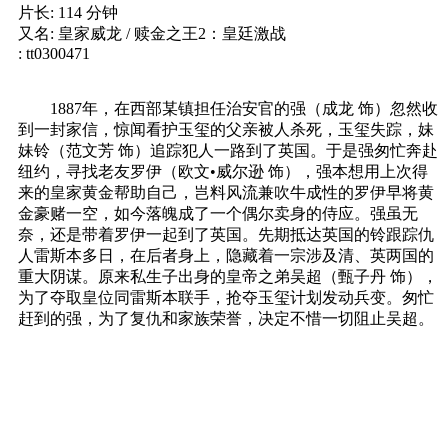
片长: 114 分钟
又名: 皇家威龙 / 赎金之王2：皇廷激战
: tt0300471
1887年，在西部某镇担任治安官的强（成龙 饰）忽然收
到一封家信，惊闻看护玉玺的父亲被人杀死，玉玺失踪，妹
妹铃（范文芳 饰）追踪犯人一路到了英国。于是强匆忙奔赴
纽约，寻找老友罗伊（欧文•威尔逊 饰），强本想用上次得
来的皇家黄金帮助自己，岂料风流兼吹牛成性的罗伊早将黄
金豪赌一空，如今落魄成了一个偶尔卖身的侍应。强虽无
奈，还是带着罗伊一起到了英国。先期抵达英国的铃跟踪仇
人雷斯本多日，在后者身上，隐藏着一宗涉及清、英两国的
重大阴谋。原来私生子出身的皇帝之弟吴超（甄子丹 饰），
为了夺取皇位同雷斯本联手，抢夺玉玺计划发动兵变。匆忙
赶到的强，为了复仇和家族荣誉，决定不惜一切阻止吴超。