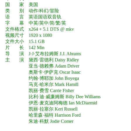
国 家 美国
类 别 动作/科幻/冒险
语 言 英语国语双音轨
字 幕 中英/英中/简/繁/英
文件格式 x264 + 5.1 DTS @ mkv
视频尺寸 1920 x 1080
文件大小 15.1 GB
片 长 142 Min
导 演 J·J·艾布拉姆斯 J.J. Abrams
主 演 黛西·雷德利 Daisy Ridley
亚当·德赖弗 Adam Driver
奥斯卡·伊萨克 Oscar Isaac
约翰·博耶加 John Boyega
马克·哈米尔 Mark Hamill
凯丽·费雪 Carrie Fisher
比利·迪·威廉姆斯 Billy Dee Williams
伊恩·麦克迪阿梅德 Ian McDiarmid
凯丽·拉塞尔 Keri Russell
哈里森·福特 Harrison Ford
朱迪·科默 Jodie Comer