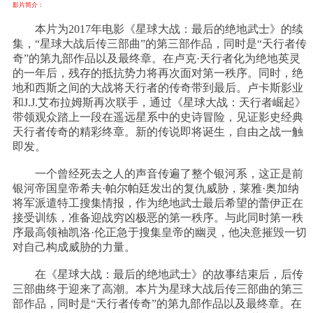
影片简介：
本片为2017年电影《星球大战：最后的绝地武士》的续
集，“星球大战后传三部曲”的第三部作品，同时是“天行者传
奇”的第九部作品以及最终章。在卢克·天行者化为绝地英灵
的一年后，残存的抵抗势力将再次面对第一秩序。同时，绝
地和西斯之间的大战将天行者的传奇带到最后。卢卡斯影业
和J.J.艾布拉姆斯再次联手，通过《星球大战：天行者崛起》
带领观众踏上一段在遥远星系中的史诗冒险，见证影史经典
天行者传奇的精彩终章。新的传说即将诞生，自由之战一触
即发。
一个曾经死去之人的声音传遍了整个银河系，这正是前
银河帝国皇帝希夫·帕尔帕廷发出的复仇威胁，莱雅·奥加纳
将军派遣特工搜集情报，作为绝地武士最后希望的蕾伊正在
接受训练，准备迎战穷凶极恶的第一秩序。与此同时第一秩
序最高领袖凯洛·伦正急于搜集皇帝的幽灵，他决意摧毁一切
对自己构成威胁的力量。
在《星球大战：最后的绝地武士》的故事结束后，后传
三部曲终于迎来了高潮。本片为星球大战后传三部曲的第三
部作品，同时是“天行者传奇”的第九部作品以及最终章。在