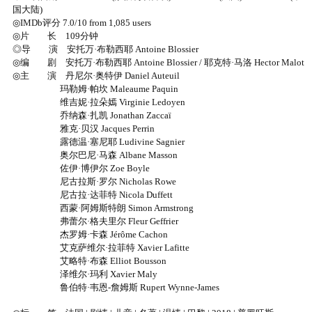
国大陆)
◎IMDb评分 7.0/10 from 1,085 users
◎片 长 109分钟
◎导 演 安托万·布勒西耶 Antoine Blossier
◎编 剧 安托万·布勒西耶 Antoine Blossier / 耶克特·马洛 Hector Malot
◎主 演 丹尼尔·奥特伊 Daniel Auteuil
玛勒姆·帕坎 Maleaume Paquin
维吉妮·拉朵嫣 Virginie Ledoyen
乔纳森·扎凯 Jonathan Zaccaï
雅克·贝汉 Jacques Perrin
露德温·塞尼耶 Ludivine Sagnier
奥尔巴尼·马森 Albane Masson
佐伊·博伊尔 Zoe Boyle
尼古拉斯·罗尔 Nicholas Rowe
尼古拉·达菲特 Nicola Duffett
西蒙·阿姆斯特朗 Simon Armstrong
弗蕾尔·格夫里尔 Fleur Geffrier
杰罗姆·卡森 Jérôme Cachon
艾克萨维尔·拉菲特 Xavier Lafitte
艾略特·布森 Elliot Bousson
泽维尔·玛利 Xavier Maly
鲁伯特·韦恩-詹姆斯 Rupert Wynne-James