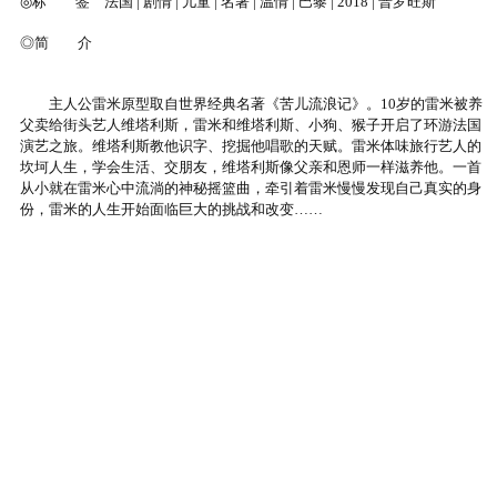
◎标 签 法国 | 剧情 | 儿童 | 名著 | 温情 | 巴黎 | 2018 | 普罗旺斯
◎简 介
主人公雷米原型取自世界经典名著《苦儿流浪记》。10岁的雷米被养
父卖给街头艺人维塔利斯，雷米和维塔利斯、小狗、猴子开启了环游法国
演艺之旅。维塔利斯教他识字、挖掘他唱歌的天赋。雷米体味旅行艺人的
坎坷人生，学会生活、交朋友，维塔利斯像父亲和恩师一样滋养他。一首
从小就在雷米心中流淌的神秘摇篮曲，牵引着雷米慢慢发现自己真实的身
份，雷米的人生开始面临巨大的挑战和改变……