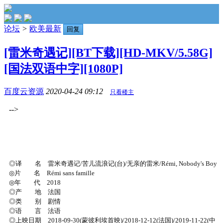
论坛
>
欧美最新
回复
[雷米奇遇记][BT下载][HD-MKV/5.58G]
[国法双语中字][1080P]
百度云资源
2020-04-24 09:12
只看楼主
-->
◎译 名 雷米奇遇记/苦儿流浪记(台)/无亲的雷米/Rémi, Nobody's Boy
◎片 名 Rémi sans famille
◎年 代 2018
◎产 地 法国
◎类 别 剧情
◎语 言 法语
◎上映日期 2018-09-30(蒙彼利埃首映)/2018-12-12(法国)/2019-11-22(中