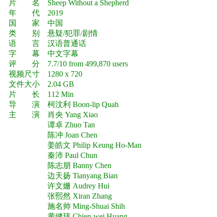
片 名 Sheep Without a Shepherd
年 代 2019
国 家 中国
类 别 悬疑/犯罪/剧情
语 言 汉语普通话
字 幕 中文字幕
评 分 7.7/10 from 499,870 users
视频尺寸 1280 x 720
文件大小 2.04 GB
片 长 112 Min
导 演 柯汶利 Boon-lip Quah
主 演 肖央 Yang Xiao
谭卓 Zhuo Tan
陈冲 Joan Chen
姜皓文 Philip Keung Ho-Man
秦沛 Paul Chun
陈志朋 Banny Chen
边天扬 Tianyang Bian
许文姗 Audrey Hui
张熙然 Xiran Zhang
施名帅 Ming-Shuai Shih
黄健玮 Chien-wei Huang