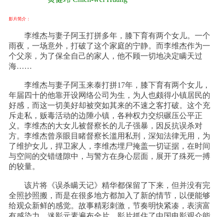
影片简介：
李维杰与妻子阿玉打拼多年，膝下育有两个女儿。一个
雨夜，一场意外，打破了这个家庭的宁静。而李维杰作为一
个父亲，为了保全自己的家人，他不顾一切地决定瞒天过
海……
李维杰与妻子阿玉来泰打拼17年，膝下育有两个女儿，
年届四十的他靠开设网络公司为生，为人也颇得小镇居民的
好感，而这一切美好却被突如其来的不速之客打破。这个充
斥走私，贩毒活动的边陲小镇，各种权力交织碾压公平正
义。李维杰的大女儿被督察长的儿子强暴，因反抗误杀对
方。李维杰曾亲眼目睹督察长滥用私刑，深知法律无用，为
了维护女儿，捍卫家人，李维杰埋尸掩盖一切证据，在时间
与空间的交错缝隙中，与警方在身心层面，展开了殊死一搏
的较量。
该片将《误杀瞒天记》精华都保留了下来，但并没有完
全照抄照搬，而是在很多地方都加入了新的情节，以便能够
给观众新鲜的感觉。故事精彩刺激，节奏明快紧凑，表演富
有感染力，迷影元素遍布全片。影片抓住了中国电影观众能