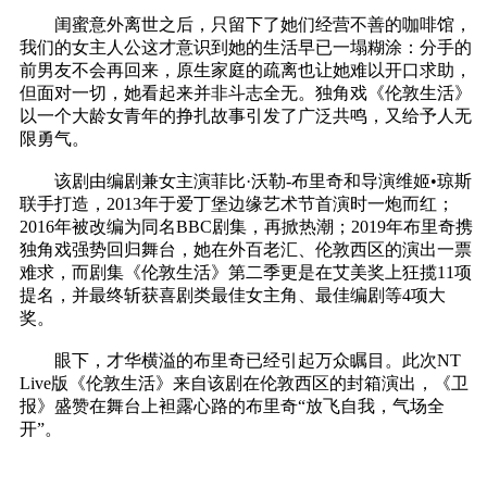
闺蜜意外离世之后，只留下了她们经营不善的咖啡馆，
我们的女主人公这才意识到她的生活早已一塌糊涂：分手的
前男友不会再回来，原生家庭的疏离也让她难以开口求助，
但面对一切，她看起来并非斗志全无。独角戏《伦敦生活》
以一个大龄女青年的挣扎故事引发了广泛共鸣，又给予人无
限勇气。
该剧由编剧兼女主演菲比·沃勒-布里奇和导演维姬•琼斯
联手打造，2013年于爱丁堡边缘艺术节首演时一炮而红；
2016年被改编为同名BBC剧集，再掀热潮；2019年布里奇携
独角戏强势回归舞台，她在外百老汇、伦敦西区的演出一票
难求，而剧集《伦敦生活》第二季更是在艾美奖上狂揽11项
提名，并最终斩获喜剧类最佳女主角、最佳编剧等4项大
奖。
眼下，才华横溢的布里奇已经引起万众瞩目。此次NT
Live版《伦敦生活》来自该剧在伦敦西区的封箱演出，《卫
报》盛赞在舞台上袒露心路的布里奇“放飞自我，气场全
开”。