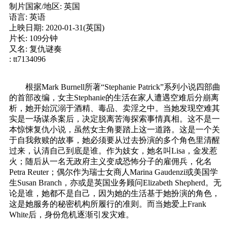
制片国家/地区: 英国
语言: 英语
上映日期: 2020-01-31(英国)
片长: 109分钟
又名: 复仇谜奏
: tt7134096
根据Mark Burnell所著“Stephanie Patrick”系列小说四部曲
的首部改编，女主Stephanie的生活在家人遭遇空难后分崩离
析，她开始沉溺于酒精、毒品、卖淫之中。当她发现空难其
实是一场谋杀案后，决定脱离苦海探索事情真相。这不是一
本惊悚复仇小说，虽然女主角要踏上这一道路。这是一个关
于自我救赎的故事，她必须要从过去扮演的多个角色里清醒
过来，认清自己到底是谁。作为妓女，她名叫Lisa，金发惹
火；随后从一名无政府主义变成恐怖分子的雇佣兵，化名
Petra Reuter；偶尔作为瑞士女商人Marina Gaudenzi或美国学
生Susan Branch，亦或是英国业务顾问Elizabeth Shepherd。无
论是谁，她都不是自己，因为她的生活基于她扮演的角色，
这是她服务的秘密机构所履行的准则。而当她爱上Frank
White后，身份危机逐渐引发灾难。