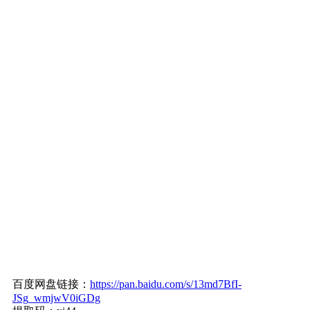
百度网盘链接：
https://pan.baidu.com/s/13md7BfI-
JSg_wmjwV0iGDg