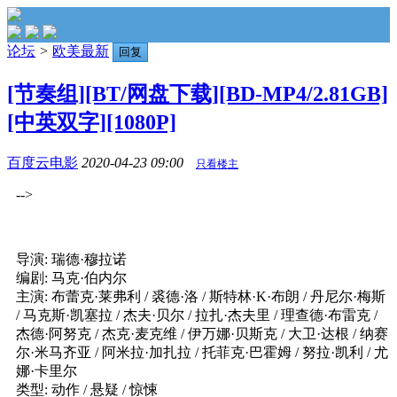
论坛
>
欧美最新
回复
[节奏组][BT/网盘下载][BD-MP4/2.81GB]
[中英双字][1080P]
百度云电影
2020-04-23 09:00
只看楼主
-->
导演: 瑞德·穆拉诺
编剧: 马克·伯内尔
主演: 布蕾克·莱弗利 / 裘德·洛 / 斯特林·K·布朗 / 丹尼尔·梅斯
/ 马克斯·凯塞拉 / 杰夫·贝尔 / 拉扎·杰夫里 / 理查德·布雷克 /
杰德·阿努克 / 杰克·麦克维 / 伊万娜·贝斯克 / 大卫·达根 / 纳赛
尔·米马齐亚 / 阿米拉·加扎拉 / 托菲克·巴霍姆 / 努拉·凯利 / 尤
娜·卡里尔
类型: 动作 / 悬疑 / 惊悚