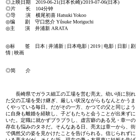
◎上映日期 2019-06-21(日本长崎)/2019-07-06(日本)
◎片 长 104分钟
◎导 演 横尾初喜 Hatsuki Yokoo
◎编 剧 守口悠介 Yûsuke Moriguchi
◎主 演 井浦新 ARATA
◎标 签 日本 | 井浦新 | 日本电影 | 2019 | 电影 | 日影 | 剧
情 | 映画
◎简 介
長崎県でガラス細工の工場を営む亮太。幼い頃に別れ
た父の工場を受け継ぎ、厳しい状況ながらもなんとかうま
くやっている毎日。だがその一方、かつての父と同じよう
に自身も離婚を経験し、子どもたちと会うことが出来ずに
いた。定職に就かずブラブラし、虚言癖のある兄・章一の
存在も悩みのタネだ。そんなある日、亮太は章一から、街
で偶然父の姿を見かけたことを告げられる。信じられずに
いる亮太だが、そんな折、現在の妻・友里恵に妊娠を告げ