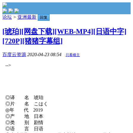
论坛
>
亚洲最新
回复
[琥珀][网盘下载][WEB-MP4][日语中字]
[720P][猪猪字幕组]
百度云资源
2020-04-23 08:54
只看楼主
-->
◎译 名 琥珀
◎片 名 こはく
◎年 代 2019
◎产 地 日本
◎类 别 剧情
◎语 言 日语