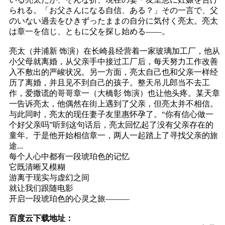
られる。「お父さんになる自信、ある？」その一言で、父
のいない過去をひきずったままの自分に気付く亮太。亮太
は章一を信じ、ともに父を探し始める――。
亮太（井浦新 饰演）在长崎县经营着一家玻璃加工厂，他从
小父母就离婚，从父亲手中接过工厂后，每天努力工作改善
入不敷出的严峻状况。另一方面，亮太自己也和父亲一样经
历了离婚，并且见不到自己的孩子。整天吊儿郎当不去工
作，爱撒谎的哥哥章一（大橋彰 饰演）也让他头疼。某天章
一告诉亮太，他偶然在街上遇到了父亲，但亮太并不相信。
与此同时，亮太的现任妻子友里惠怀孕了。“你有信心做一
个好父亲吗”听到这句话后，亮太回忆起了没有父亲存在的
童年。于是他开始相信章一，两人一起踏上了寻找父亲的旅
途...
每个人心中都有一段琥珀色的记忆
它既清晰又模糊
游离于现实与虚幻之间
就让我们跟随电影
开启一段琥珀色的心灵之旅———
百度云下载地址：