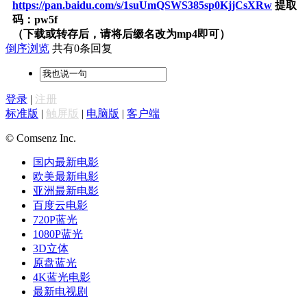
https://pan.baidu.com/s/1suUmQSWS385sp0KjjCsXRw
提取
码：pw5f
（下载或转存后，请将后缀名改为mp4即可）
倒序浏览
共有0条回复
登录
|
注册
标准版
|
触屏版
|
电脑版
|
客户端
© Comsenz Inc.
国内最新电影
欧美最新电影
亚洲最新电影
百度云电影
720P蓝光
1080P蓝光
3D立体
原盘蓝光
4K蓝光电影
最新电视剧