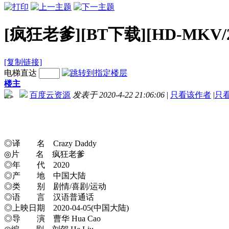
[疯狂老爹][BT下载][HD-MKV/2
[复制链接]
电梯直达
楼主
百度云资源
发表于 2020-4-22 21:06:06
|
只看该作者
|
只
-->
◎译 名 Crazy Daddy
◎片 名 疯狂老爹
◎年 代 2020
◎产 地 中国大陆
◎类 别 剧情/喜剧/运动
◎语 言 汉语普通话
◎上映日期 2020-04-05(中国大陆)
◎导 演 曹华 Hua Cao