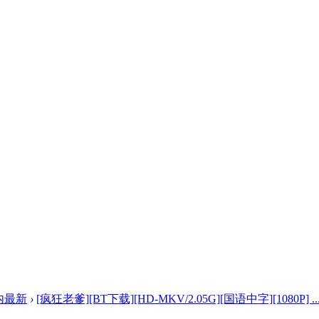
内最新
›
[疯狂老爹][BT下载][HD-MKV/2.05G][国语中字][1080P] ..