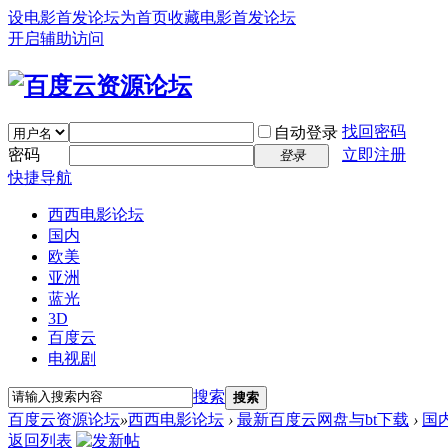
设电影首发论坛为首页
收藏电影首发论坛
开启辅助访问
找回密码
自动登录
密码
立即注册
登录
快捷导航
西西电影论坛
国内
欧美
亚洲
蓝光
3D
百度云
电视剧
搜索
搜索
百度云资源论坛
»
西西电影论坛
›
最新百度云网盘与bt下载
›
国
返回列表