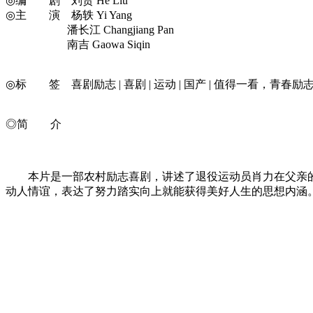
◎编 剧 刘贺 He Liu
◎主 演 杨轶 Yi Yang
潘长江 Changjiang Pan
南吉 Gaowa Siqin
◎标 签 喜剧励志 | 喜剧 | 运动 | 国产 | 值得一看，青春励志 | 大
◎简 介
本片是一部农村励志喜剧，讲述了退役运动员肖力在父亲的“
动人情谊，表达了努力踏实向上就能获得美好人生的思想内涵