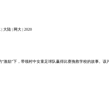
陆 | 网大 | 2020
激励”下，带领村中女童足球队赢得比赛挽救学校的故事。该
。