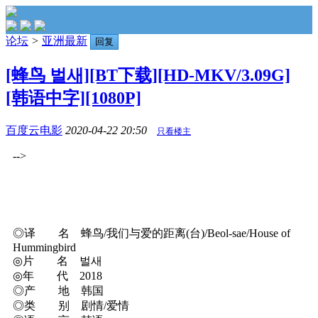
论坛
>
亚洲最新
回复
[蜂鸟 벌새][BT下载][HD-MKV/3.09G]
[韩语中字][1080P]
百度云电影
2020-04-22 20:50
只看楼主
-->
◎译 名 蜂鸟/我们与爱的距离(台)/Beol-sae/House of
Hummingbird
◎片 名 벌새
◎年 代 2018
◎产 地 韩国
◎类 别 剧情/爱情