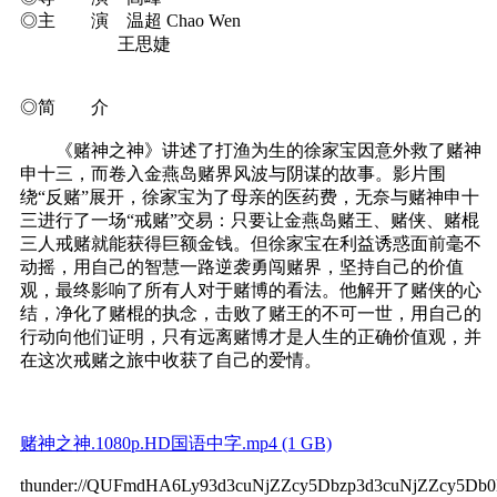
◎主 演 温超 Chao Wen
王思婕
◎简 介
《赌神之神》讲述了打渔为生的徐家宝因意外救了赌神
申十三，而卷入金燕岛赌界风波与阴谋的故事。影片围
绕“反赌”展开，徐家宝为了母亲的医药费，无奈与赌神申十
三进行了一场“戒赌”交易：只要让金燕岛赌王、赌侠、赌棍
三人戒赌就能获得巨额金钱。但徐家宝在利益诱惑面前毫不
动摇，用自己的智慧一路逆袭勇闯赌界，坚持自己的价值
观，最终影响了所有人对于赌博的看法。他解开了赌侠的心
结，净化了赌棍的执念，击败了赌王的不可一世，用自己的
行动向他们证明，只有远离赌博才是人生的正确价值观，并
在这次戒赌之旅中收获了自己的爱情。
赌神之神.1080p.HD国语中字.mp4 (1 GB)
thunder://QUFmdHA6Ly93d3cuNjZZcy5Dbzp3d3cuNjZZcy