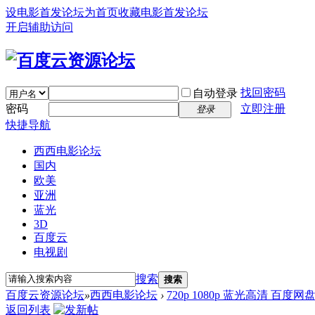
设电影首发论坛为首页
收藏电影首发论坛
开启辅助访问
找回密码
自动登录
密码
立即注册
登录
快捷导航
西西电影论坛
国内
欧美
亚洲
蓝光
3D
百度云
电视剧
搜索
搜索
百度云资源论坛
»
西西电影论坛
›
720p 1080p 蓝光高清 百度网
返回列表