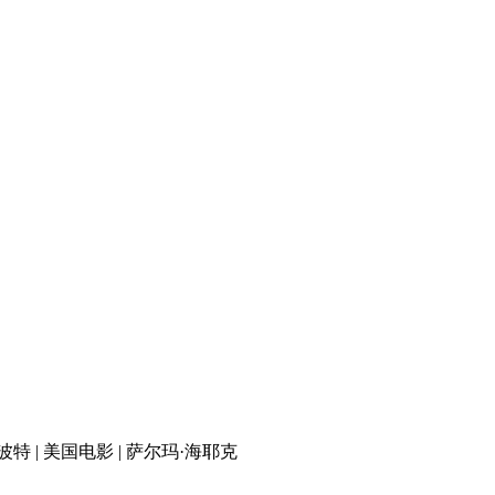
莉·波特 | 美国电影 | 萨尔玛·海耶克