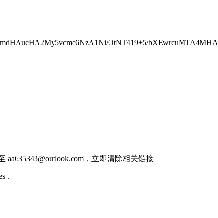
Db0BmdHAucHA2My5vcmc6NzA1Ni/OtNT419+5/bXEwrcuMTA4MH
件至
aa635343@outlook.com
，立即清除相关链接
s .