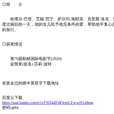
◎简 介
哈维尔·巴登、艾丽·范宁、萨尔玛·海耶克、克里斯·洛克、
度过疯狂的一天，他的女儿给予他无条件的爱，帮助他平复心态。巴登和
的发行。
◎获奖情况
第70届柏林国际电影节(2020)
金熊奖(提名) 莎莉·波特
未曾走过的路中英双字下载地址
百度云下载
https://pan.baidu.com/s/1sTSD44F4FdxnLEwwD1s8mg
密码:qr8x