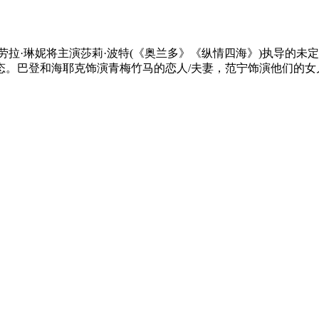
劳拉·琳妮将主演莎莉·波特(《奥兰多》《纵情四海》)执导的
海耶克饰演青梅竹马的恋人/夫妻，范宁饰演他们的女儿。Bleecker