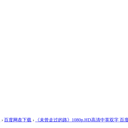
盘
›
百度网盘下载
›
《未曾走过的路》1080p.HD高清中英双字 百度云