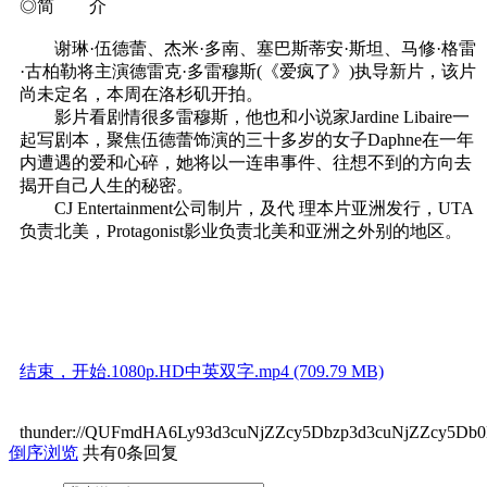
◎简 介
谢琳·伍德蕾、杰米·多南、塞巴斯蒂安·斯坦、马修·格雷
·古柏勒将主演德雷克·多雷穆斯(《爱疯了》)执导新片，该片
尚未定名，本周在洛杉矶开拍。
影片看剧情很多雷穆斯，他也和小说家Jardine Libaire一
起写剧本，聚焦伍德蕾饰演的三十多岁的女子Daphne在一年
内遭遇的爱和心碎，她将以一连串事件、往想不到的方向去
揭开自己人生的秘密。
CJ Entertainment公司制片，及代 理本片亚洲发行，UTA
负责北美，Protagonist影业负责北美和亚洲之外别的地区。
结束，开始.1080p.HD中英双字.mp4 (709.79 MB)
thunder://QUFmdHA6Ly93d3cuNjZZcy5Dbzp3d3cuNjZZcy5
倒序浏览
共有0条回复