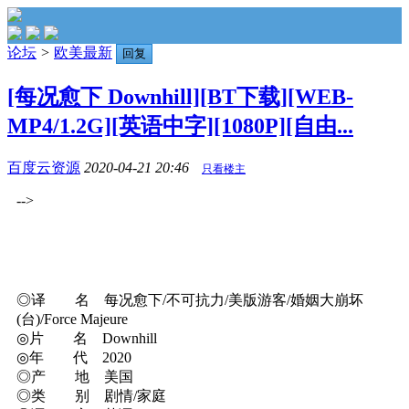
论坛
>
欧美最新
回复
[每况愈下 Downhill][BT下载][WEB-
MP4/1.2G][英语中字][1080P][自由...
百度云资源
2020-04-21 20:46
只看楼主
-->
◎译 名 每况愈下/不可抗力/美版游客/婚姻大崩坏
(台)/Force Majeure
◎片 名 Downhill
◎年 代 2020
◎产 地 美国
◎类 别 剧情/家庭