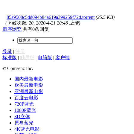
85a9508c5dd094b84a619a399259f72d.torrent
(25.5 KB)
(下载次数: 20, 2020-4-21 20:46 上传)
倒序浏览
共有0条回复
登录
|
注册
标准版
|
触屏版
|
电脑版
|
客户端
© Comsenz Inc.
国内最新电影
欧美最新电影
亚洲最新电影
百度云电影
720P蓝光
1080P蓝光
3D立体
原盘蓝光
4K蓝光电影