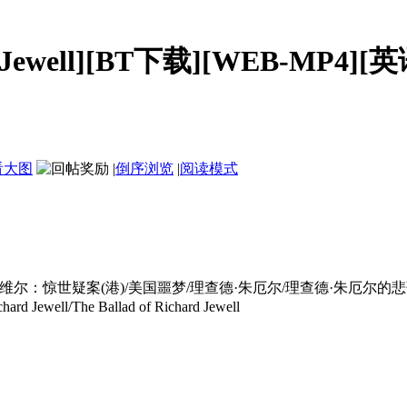
ell][BT下载][WEB-MP4][英语中
看大图
|
倒序浏览
|
阅读模式
尔：惊世疑案(港)/美国噩梦/理查德·朱厄尔/理查德·朱厄尔的悲
rd Jewell/The Ballad of Richard Jewell