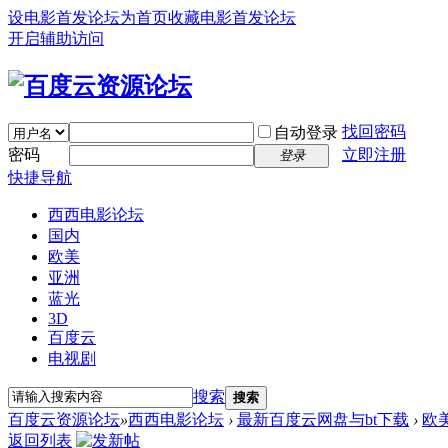
设电影首发论坛为首页
收藏电影首发论坛
开启辅助访问
找回密码
自动登录
密码
立即注册
登录
快捷导航
西西电影论坛
国内
欧美
亚洲
蓝光
3D
百度云
电视剧
搜索
搜索
百度云资源论坛
»
西西电影论坛
›
最新百度云网盘与bt下载
›
欧
返回列表