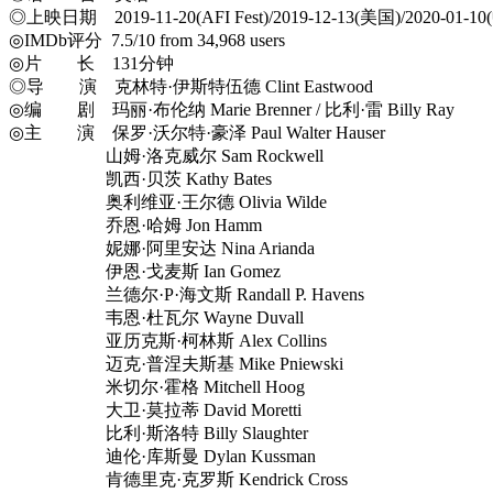
◎上映日期 2019-11-20(AFI Fest)/2019-12-13(美国)/2020-01-
◎IMDb评分 7.5/10 from 34,968 users
◎片 长 131分钟
◎导 演 克林特·伊斯特伍德 Clint Eastwood
◎编 剧 玛丽·布伦纳 Marie Brenner / 比利·雷 Billy Ray
◎主 演 保罗·沃尔特·豪泽 Paul Walter Hauser
山姆·洛克威尔 Sam Rockwell
凯西·贝茨 Kathy Bates
奥利维亚·王尔德 Olivia Wilde
乔恩·哈姆 Jon Hamm
妮娜·阿里安达 Nina Arianda
伊恩·戈麦斯 Ian Gomez
兰德尔·P·海文斯 Randall P. Havens
韦恩·杜瓦尔 Wayne Duvall
亚历克斯·柯林斯 Alex Collins
迈克·普涅夫斯基 Mike Pniewski
米切尔·霍格 Mitchell Hoog
大卫·莫拉蒂 David Moretti
比利·斯洛特 Billy Slaughter
迪伦·库斯曼 Dylan Kussman
肯德里克·克罗斯 Kendrick Cross