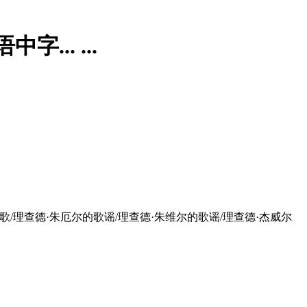
字... ...
歌/理查德·朱厄尔的歌谣/理查德·朱维尔的歌谣/理查德·杰威尔