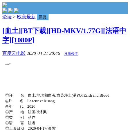
论坛
>
欧美最新
回复
[血土][BT下载][HD-MKV/1.77G][法语中
字][1080P]
百度云电影
2020-04-21 20:46
只看楼主
-->
◎译 名 血土/地球和血液/血染净土(港)/Of Earth and Blood
◎片 名 La terre et le sang
◎年 代 2020
◎产 地 法国/比利时
◎类 别 动作
◎语 言 法语
◎上映日期 2020-04-17(法国)