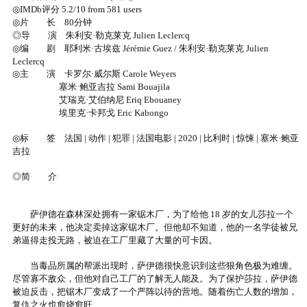
◎IMDb评分 5.2/10 from 581 users
◎片 长 80分钟
◎导 演 朱利安·勒克莱克 Julien Leclercq
◎编 剧 耶利米·古埃兹 Jérémie Guez / 朱利安·勒克莱克 Julien
Leclercq
◎主 演 卡罗尔·威尔斯 Carole Weyers
塞米·鲍亚吉拉 Sami Bouajila
艾瑞克·艾伯纳尼 Eriq Ebouaney
埃里克·卡邦戈 Eric Kabongo
◎标 签 法国 | 动作 | 犯罪 | 法国电影 | 2020 | 比利时 | 惊悚 | 塞米·鲍亚
吉拉
◎简 介
萨伊德在森林深处拥有一家锯木厂，为了给他 18 岁的女儿莎拉一个
更好的未来，他决定卖掉这家锯木厂。但他却不知道，他的一名学徒被兄
弟逼得走投无路，被迫在工厂里藏了大量的可卡因。
当毒品所属的帮派出现时，萨伊德很快意识到这些狠角色极为难缠。
尽管寡不敌众，但他对自己工厂的了解无人能及。为了保护莎拉，萨伊德
被迫反击，把锯木厂变成了一个严阵以待的营地。随着伤亡人数的增加，
复仇之火也愈烧愈旺…