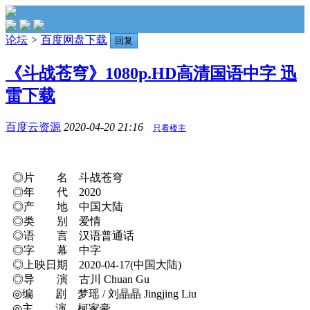
论坛
>
百度网盘下载
回复
《斗战苍穹》1080p.HD高清国语中字 迅
雷下载
百度云资源
2020-04-20 21:16
只看楼主
◎片 名 斗战苍穹
◎年 代 2020
◎产 地 中国大陆
◎类 别 爱情
◎语 言 汉语普通话
◎字 幕 中字
◎上映日期 2020-04-17(中国大陆)
◎导 演 古川 Chuan Gu
◎编 剧 梦瑶 / 刘晶晶 Jingjing Liu
◎主 演 柯家豪