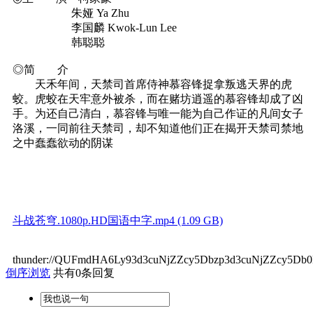
朱娅 Ya Zhu
李国麟 Kwok-Lun Lee
韩聪聪
◎简 介
天禾年间，天禁司首席侍神慕容锋捉拿叛逃天界的虎
蛟。虎蛟在天牢意外被杀，而在赌坊逍遥的慕容锋却成了凶
手。为还自己清白，慕容锋与唯一能为自己作证的凡间女子
洛溪，一同前往天禁司，却不知道他们正在揭开天禁司禁地
之中蠢蠢欲动的阴谋
斗战苍穹.1080p.HD国语中字.mp4 (1.09 GB)
thunder://QUFmdHA6Ly93d3cuNjZZcy5Dbzp3d3cuNjZZcy5
倒序浏览
共有0条回复