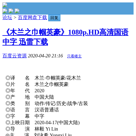
论坛
>
百度网盘下载
回复
《木兰之巾帼英豪》1080p.HD高清国语
中字 迅雷下载
百度云资源
2020-04-20 21:16
只看楼主
◎译 名 木兰·巾帼英豪/花木兰
◎片 名 木兰之巾帼英豪
◎年 代 2020
◎产 地 中国大陆
◎类 别 动作/传记/历史/战争/古装
◎语 言 汉语普通话
◎字 幕 中字
◎上映日期 2020-04-17(中国大陆)
◎导 演 林毅 Yi Lin
◎主 演 刘泳希 Yongxi Liu