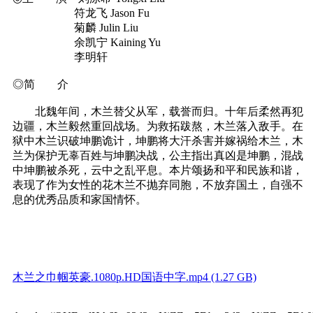
符龙飞 Jason Fu
菊麟 Julin Liu
余凯宁 Kaining Yu
李明轩
◎简 介
北魏年间，木兰替父从军，载誉而归。十年后柔然再犯
边疆，木兰毅然重回战场。为救拓跋熬，木兰落入敌手。在
狱中木兰识破坤鹏诡计，坤鹏将大汗杀害并嫁祸给木兰，木
兰为保护无辜百姓与坤鹏决战，公主指出真凶是坤鹏，混战
中坤鹏被杀死，云中之乱平息。本片颂扬和平和民族和谐，
表现了作为女性的花木兰不抛弃同胞，不放弃国土，自强不
息的优秀品质和家国情怀。
木兰之巾帼英豪.1080p.HD国语中字.mp4 (1.27 GB)