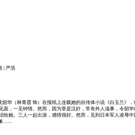
 | 严浩
华（林青霞 饰）在报纸上连载她的自传体小说《白玉兰》，
见面，一见钟情。然而，因为章是汉奸，常有外人滋事，令韶华很
介绍给她。三人一起出游，感情很好。然而，见到日本军人凌辱中
澜……