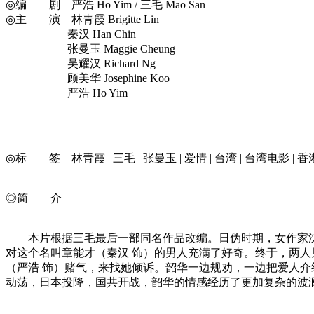
◎编 剧 严浩 Ho Yim / 三毛 Mao San
◎主 演 林青霞 Brigitte Lin
秦汉 Han Chin
张曼玉 Maggie Cheung
吴耀汉 Richard Ng
顾美华 Josephine Koo
严浩 Ho Yim
◎标 签 林青霞 | 三毛 | 张曼玉 | 爱情 | 台湾 | 台湾电影 | 香港
◎简 介
本片根据三毛最后一部同名作品改编。日伪时期，女作家沈韶
对这个名叫章能才（秦汉 饰）的男人充满了好奇。终于，两人
（严浩 饰）赌气，来找她倾诉。韶华一边规劝，一边把爱人
动荡，日本投降，国共开战，韶华的情感经历了更加复杂的波