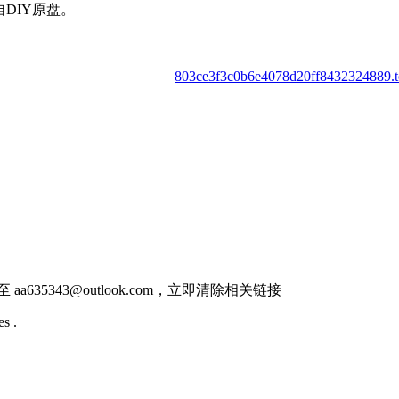
DIY原盘。
803ce3f3c0b6e4078d20ff8432324889.to
件至
aa635343@outlook.com
，立即清除相关链接
s .