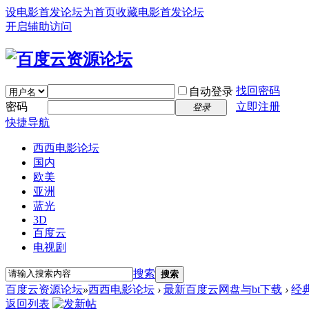
设电影首发论坛为首页
收藏电影首发论坛
开启辅助访问
找回密码
自动登录
密码
立即注册
登录
快捷导航
西西电影论坛
国内
欧美
亚洲
蓝光
3D
百度云
电视剧
搜索
搜索
百度云资源论坛
»
西西电影论坛
›
最新百度云网盘与bt下载
›
经
返回列表