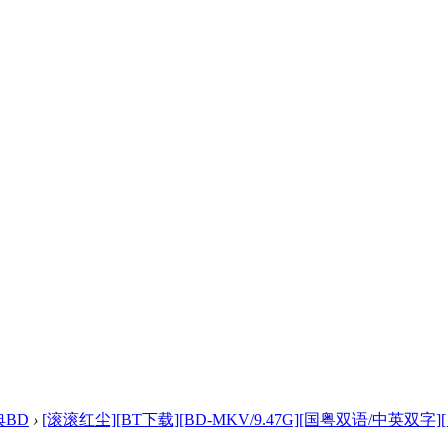
典BD
›
[滚滚红尘][BT下载][BD-MKV/9.47G][国粤双语/中英双字][ .