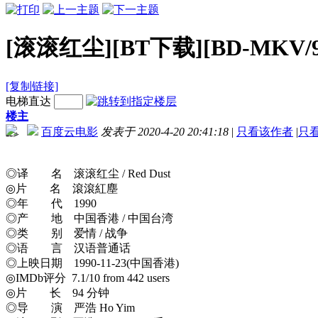
[滚滚红尘][BT下载][BD-MKV/9
[复制链接]
电梯直达
楼主
百度云电影
发表于 2020-4-20 20:41:18
|
只看该作者
|
只
-->
◎译 名 滚滚红尘 / Red Dust
◎片 名 滾滾紅塵
◎年 代 1990
◎产 地 中国香港 / 中国台湾
◎类 别 爱情 / 战争
◎语 言 汉语普通话
◎上映日期 1990-11-23(中国香港)
◎IMDb评分 7.1/10 from 442 users
◎片 长 94 分钟
◎导 演 严浩 Ho Yim