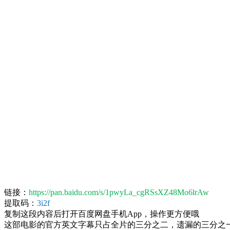
链接：
https://pan.baidu.com/s/1pwyLa_cgRSsXZ48Mo6lrAw
提取码：
3i2f
复制这段内容后打开百度网盘手机App，操作更方便哦
这部电影的官方英文字幕只占全片的三分之二，遗漏的三分之