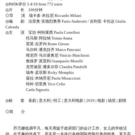
◎IMDb评分 5.4/10 from 772 users
◎片 长 100分钟
◎导 演 瑞卡多·米拉尼 Riccardo Milani
◎编 剧 法里奥·安德烈奥蒂 Furio Andreotti / 吉利亚·卡伦达 Giulia
Calenda
◎主 演 宝拉·柯特莱西 Paola Cortellesi
托马斯·阿拉纳 Tomas Arana
雷莫·吉罗内 Remo Girone
马尔科·潘克拉齐 Marco Pancrazi
维尼乔·马尔基奥尼 Vinicio Marchioni
詹保罗·莫雷利 Giampaolo Morelli
克劳迪亚·潘多尔菲 Claudia Pandolfi
瑞奇·孟菲斯 Ricky Memphis
葆拉·米纳乔尼 Paola Minaccioni
特科·切里奥 Teco Celio
Carla Signoris
◎标 签 喜剧 | 意大利 | 特工 | 意大利电影 | 2019 | 电影 | 搞笑 | 剧情
◎简 介
乔万娜低调平凡，每天周旋于政府部门的会计工作、女儿的学校活
动。在无趣的外表下，其实是一名执行各种国际危险任务的特务。某天高