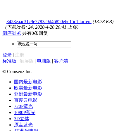
3428eaac31c9e7783a9d46850e6e15c1.torrent
(13.78 KB)
(下载次数: 24, 2020-4-20 20:41 上传)
倒序浏览
共有0条回复
登录
|
注册
标准版
|
触屏版
|
电脑版
|
客户端
© Comsenz Inc.
国内最新电影
欧美最新电影
亚洲最新电影
百度云电影
720P蓝光
1080P蓝光
3D立体
原盘蓝光
4K蓝光电影