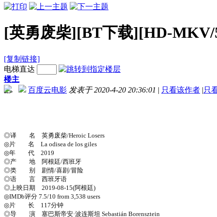
[英勇废柴][BT下载][HD-MKV/5
[复制链接]
电梯直达
楼主
百度云电影
发表于 2020-4-20 20:36:01
|
只看该作者
|
只
-->
◎译 名 英勇废柴/Heroic Losers
◎片 名 La odisea de los giles
◎年 代 2019
◎产 地 阿根廷/西班牙
◎类 别 剧情/喜剧/冒险
◎语 言 西班牙语
◎上映日期 2019-08-15(阿根廷)
◎IMDb评分 7.5/10 from 3,538 users
◎片 长 117分钟
◎导 演 塞巴斯帝安·波连斯坦 Sebastián Borensztein