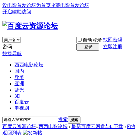
设电影首发论坛为首页
收藏电影首发论坛
开启辅助访问
找回密码
自动登录
密码
立即注册
登录
快捷导航
西西电影论坛
国内
欧美
亚洲
蓝光
3D
百度云
电视剧
搜索
搜索
百度云资源论坛
»
西西电影论坛
›
最新百度云网盘与bt下载
›
欧
返回列表