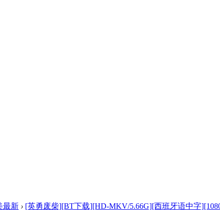
美最新
›
[英勇废柴][BT下载][HD-MKV/5.66G][西班牙语中字][1080P 