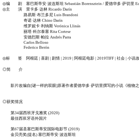
◎编 剧 塞巴斯帝安·波连斯坦 Sebastián Borensztein / 爱德华多·萨切里 Eduar
◎主 演 里卡多·达林 Ricardo Darín
路易斯·布兰多尼 Luis Brandoni
奇诺·达林 Chino Darín
维罗妮卡·利纳斯 Verónica Llinás
丽塔·科尔泰塞 Rita Cortese
安德烈斯·帕拉 Andrés Parra
Carlos Belloso
Federico Berón
◎标 签 阿根廷 | 喜剧 | 剧情 | 2019 | 阿根廷电影 | 2019TIFF | 社会 | 小说
◎简 介
影片改编自[谜一样的双眼]原著作者爱德华多·萨切里撰写的小说《植物之
◎获奖情况
第34届西班牙戈雅奖 (2020)
最佳西班牙语外国片
第67届圣塞巴斯蒂安国际电影节 (2019)
金贝壳奖(提名) 塞巴斯帝安·波连斯坦