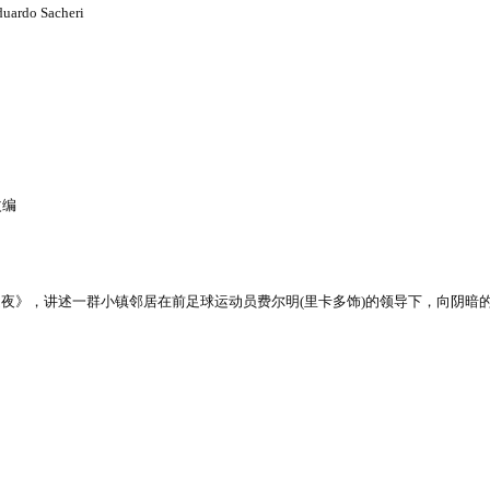
do Sacheri
改编
夜》，讲述一群小镇邻居在前足球运动员费尔明(里卡多饰)的领导下，向阴暗