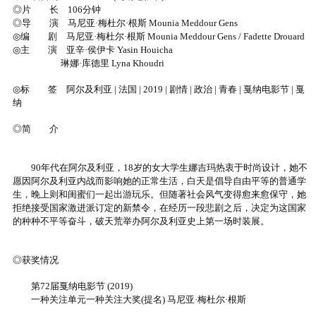
◎片 长 106分钟
◎导 演 马尼亚·梅杜尔·根斯 Mounia Meddour Gens
◎编 剧 马尼亚·梅杜尔·根斯 Mounia Meddour Gens / Fadette Drouard
◎主 演 亚辛·侯伊卡 Yasin Houicha
琳娜·库德里 Lyna Khoudri
◎标 签 阿尔及利亚 | 法国 | 2019 | 剧情 | 政治 | 青春 | 戛纳电影节 | 戛
纳
◎简 介
90年代在阿尔及利亚，18岁的女大学生娜吉玛热衷于时尚设计，她不
愿因阿尔及利亚内战而影响她的正常生活，白天是倡导自由平等的普通学
生，晚上则和闺蜜们一起出游玩乐。但随著社会风气变得愈来愈保守，她
拒绝接受国家激进派订定的新禁令，在经历一段悲剧之后，决定为这国家
的种种不平等奋斗，破天荒举办阿尔及利亚史上第一场时装展。
◎获奖情况
第72届戛纳电影节 (2019)
一种关注单元一种关注大奖(提名) 马尼亚·梅杜尔·根斯