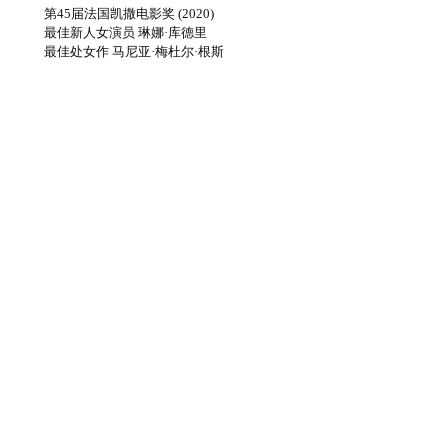
第45届法国凯撒电影奖 (2020)
最佳新人女演员 琳娜·库德里
最佳处女作 马尼亚·梅杜尔·根斯