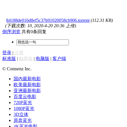
84188de016d8ef5c37b91020058cb906.torrent
(112.31 KB)
(下载次数: 10, 2020-4-20 20:36 上传)
倒序浏览
共有0条回复
登录
|
注册
标准版
|
触屏版
|
电脑版
|
客户端
© Comsenz Inc.
国内最新电影
欧美最新电影
亚洲最新电影
百度云电影
720P蓝光
1080P蓝光
3D立体
原盘蓝光
4K蓝光电影