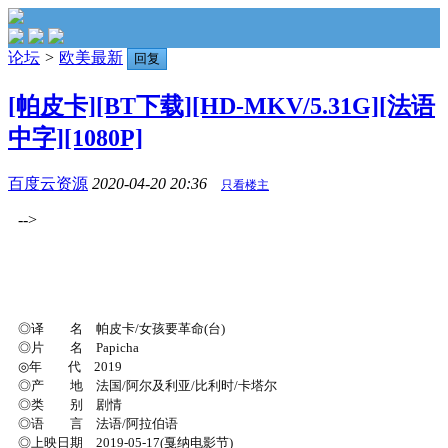
论坛
>
欧美最新
回复
[帕皮卡][BT下载][HD-MKV/5.31G][法语
中字][1080P]
百度云资源
2020-04-20 20:36
只看楼主
-->
◎译 名 帕皮卡/女孩要革命(台)
◎片 名 Papicha
◎年 代 2019
◎产 地 法国/阿尔及利亚/比利时/卡塔尔
◎类 别 剧情
◎语 言 法语/阿拉伯语
◎上映日期 2019-05-17(戛纳电影节)