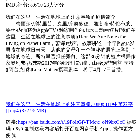
IMDb评分: 8.6/10 23人评分
我们在这里：生活在地球上的注意事项的剧情简介
梅丽尔·斯特里普、克里斯·奥多德、雅各布·特伦布莱、
鲁丝·内伽将为AppleTV+独家制作的地球日动画短片[我们在
这里：生活在地球上的注意事项](Here We Are: Notes for
Living on Planet Earth，暂译)献声。故事讲述一个早熟的7岁
男孩在地球日当天，从他的父母和一个神秘的展览上学到了
地球的奇迹。斯特里普担任旁白。这部36分钟的短片根据作
家奥利弗·杰弗斯2017年的畅销书改编，由导演菲利普·亨特
([阿普克])和Luke Mathen撰写剧本，将于4月17日首播。
我们在这里：生活在地球上的注意事项.1080p.HD中英双字
[].mp4 (872.96 MB)
链接:
https://pan.baidu.com/s/19FolsGjVFMctc_oN9kxQcQ
提取
码: d8y5 复制这段内容后打开百度网盘手机App，操作更方
便哦