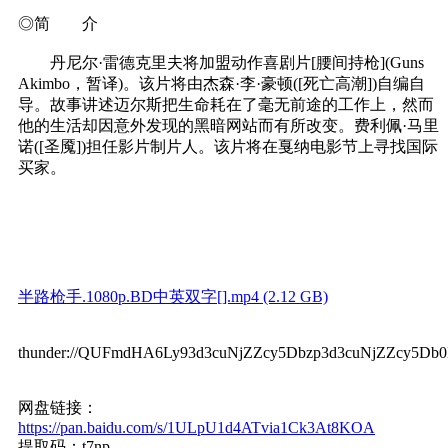
◎简 介
丹尼尔·雷德克里夫将加盟动作喜剧片[腰间持枪](Guns
Akimbo，暂译)。该片将由杰森·李·豪顿([死亡高潮])自编自
导。故事讲述迈尔斯把生命耗在了毫无前途的工作上，然而
他的生活却因意外发现的黑暗网站而有所改变。费利佩·马里
诺([圣魇])担任影片制片人。该片将在戛纳电影节上寻找国际
买家。
半路枪手.1080p.BD中英双字[].mp4 (2.12 GB)
thunder://QUFmdHA6Ly93d3cuNjZZcy5Dbzp3d3cuNjZZcy
网盘链接：
https://pan.baidu.com/s/1ULpU1d4ATvia1Ck3At8KOA
提取码：t7np