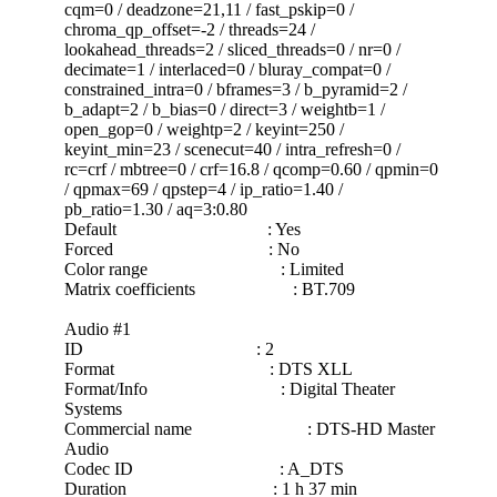
cqm=0 / deadzone=21,11 / fast_pskip=0 /
chroma_qp_offset=-2 / threads=24 /
lookahead_threads=2 / sliced_threads=0 / nr=0 /
decimate=1 / interlaced=0 / bluray_compat=0 /
constrained_intra=0 / bframes=3 / b_pyramid=2 /
b_adapt=2 / b_bias=0 / direct=3 / weightb=1 /
open_gop=0 / weightp=2 / keyint=250 /
keyint_min=23 / scenecut=40 / intra_refresh=0 /
rc=crf / mbtree=0 / crf=16.8 / qcomp=0.60 / qpmin=0
/ qpmax=69 / qpstep=4 / ip_ratio=1.40 /
pb_ratio=1.30 / aq=3:0.80
Default : Yes
Forced : No
Color range : Limited
Matrix coefficients : BT.709
Audio #1
ID : 2
Format : DTS XLL
Format/Info : Digital Theater
Systems
Commercial name : DTS-HD Master
Audio
Codec ID : A_DTS
Duration : 1 h 37 min