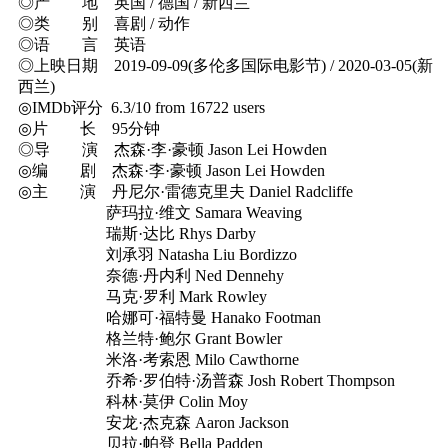
◎产 地 英国 / 德国 / 新西兰
◎类 别 喜剧 / 动作
◎语 言 英语
◎上映日期 2019-09-09(多伦多国际电影节) / 2020-03-05(新
西兰)
◎IMDb评分 6.3/10 from 16722 users
◎片 长 95分钟
◎导 演 杰森·李·豪顿 Jason Lei Howden
◎编 剧 杰森·李·豪顿 Jason Lei Howden
◎主 演 丹尼尔·雷德克里夫 Daniel Radcliffe
萨玛拉·维文 Samara Weaving
瑞斯·达比 Rhys Darby
刘承羽 Natasha Liu Bordizzo
奈德·丹内利 Ned Dennehy
马克·罗利 Mark Rowley
哈娜可·福特曼 Hanako Footman
格兰特·鲍尔 Grant Bowler
米洛·考索恩 Milo Cawthorne
乔希·罗伯特·汤普森 Josh Robert Thompson
科林·莫伊 Colin Moy
安龙·杰克森 Aaron Jackson
贝拉·帕登 Bella Padden