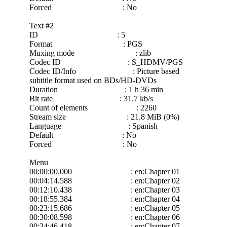
Forced : No
Text #2
ID : 5
Format : PGS
Muxing mode : zlib
Codec ID : S_HDMV/PGS
Codec ID/Info : Picture based
subtitle format used on BDs/HD-DVDs
Duration : 1 h 36 min
Bit rate : 31.7 kb/s
Count of elements : 2260
Stream size : 21.8 MiB (0%)
Language : Spanish
Default : No
Forced : No
Menu
00:00:00.000 : en:Chapter 01
00:04:14.588 : en:Chapter 02
00:12:10.438 : en:Chapter 03
00:18:55.384 : en:Chapter 04
00:23:15.686 : en:Chapter 05
00:30:08.598 : en:Chapter 06
00:34:46.418 : en:Chapter 07