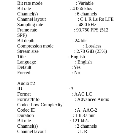
Bit rate mode : Variable
Bit rate : 4 066 kb/s
Channel(s) : 6 channels
Channel layout : C L R Ls Rs LFE
Sampling rate : 48.0 kHz
Frame rate : 93.750 FPS (512
SPF)
Bit depth : 24 bits
Compression mode : Lossless
Stream size : 2.78 GiB (23%)
Title : English
Language : English
Default : Yes
Forced : No
Audio #2
ID : 3
Format : AAC LC
Format/Info : Advanced Audio
Codec Low Complexity
Codec ID : A_AAC-2
Duration : 1 h 37 min
Bit rate : 121 kb/s
Channel(s) : 2 channels
Channel layout : L R