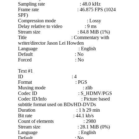
Sampling rate : 48.0 kHz
Frame rate : 46.875 FPS (1024
SPF)
Compression mode : Lossy
Delay relative to video : 9 ms
Stream size : 84.8 MiB (1%)
Title : Commentary with
writer/director Jason Lei Howden
Language : English
Default : No
Forced : No
Text #1
ID : 4
Format : PGS
Muxing mode : zlib
Codec ID : S_HDMV/PGS
Codec ID/Info : Picture based
subtitle format used on BDs/HD-DVDs
Duration : 1 h 29 min
Bit rate : 44.1 kb/s
Count of elements : 2980
Stream size : 28.1 MiB (0%)
Language : English
Default : No