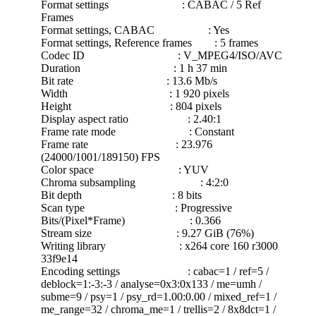
Format settings : CABAC / 5 Ref
Frames
Format settings, CABAC : Yes
Format settings, Reference frames : 5 frames
Codec ID : V_MPEG4/ISO/AVC
Duration : 1 h 37 min
Bit rate : 13.6 Mb/s
Width : 1 920 pixels
Height : 804 pixels
Display aspect ratio : 2.40:1
Frame rate mode : Constant
Frame rate : 23.976
(24000/1001/189150) FPS
Color space : YUV
Chroma subsampling : 4:2:0
Bit depth : 8 bits
Scan type : Progressive
Bits/(Pixel*Frame) : 0.366
Stream size : 9.27 GiB (76%)
Writing library : x264 core 160 r3000
33f9e14
Encoding settings : cabac=1 / ref=5 /
deblock=1:-3:-3 / analyse=0x3:0x133 / me=umh /
subme=9 / psy=1 / psy_rd=1.00:0.00 / mixed_ref=1 /
me_range=32 / chroma_me=1 / trellis=2 / 8x8dct=1 /