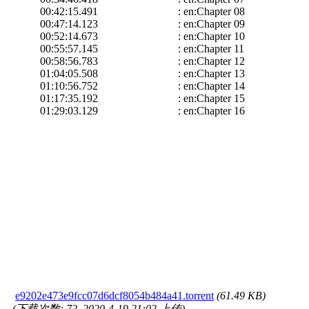
00:42:15.491 : en:Chapter 08
00:47:14.123 : en:Chapter 09
00:52:14.673 : en:Chapter 10
00:55:57.145 : en:Chapter 11
00:58:56.783 : en:Chapter 12
01:04:05.508 : en:Chapter 13
01:10:56.752 : en:Chapter 14
01:17:35.192 : en:Chapter 15
01:29:03.129 : en:Chapter 16
e9202e473e9fcc07d6dcf8054b484a41.torrent
(61.49 KB)
(下载次数: 72, 2020-4-19 21:02 上传)