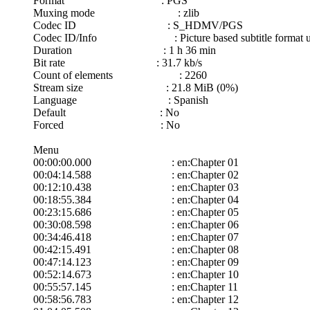
Format : PGS
Muxing mode : zlib
Codec ID : S_HDMV/PGS
Codec ID/Info : Picture based subtitle format u
Duration : 1 h 36 min
Bit rate : 31.7 kb/s
Count of elements : 2260
Stream size : 21.8 MiB (0%)
Language : Spanish
Default : No
Forced : No
Menu
00:00:00.000 : en:Chapter 01
00:04:14.588 : en:Chapter 02
00:12:10.438 : en:Chapter 03
00:18:55.384 : en:Chapter 04
00:23:15.686 : en:Chapter 05
00:30:08.598 : en:Chapter 06
00:34:46.418 : en:Chapter 07
00:42:15.491 : en:Chapter 08
00:47:14.123 : en:Chapter 09
00:52:14.673 : en:Chapter 10
00:55:57.145 : en:Chapter 11
00:58:56.783 : en:Chapter 12