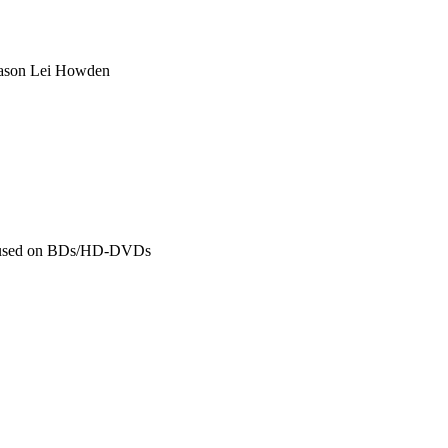
on Lei Howden
sed on BDs/HD-DVDs