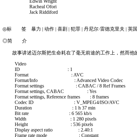
Edwin Wright
Racheal Ofori
Jack Riddiford
◎标 签 暴力 | 动作 | 喜剧 | 犯罪 | 丹尼尔·雷德克里夫 | 英
◎简 介
故事讲述迈尔斯把生命耗在了毫无前途的工作上，然而他的
Video
ID : 1
Format : AVC
Format/Info : Advanced Video Codec
Format settings : CABAC / 8 Ref Frames
Format settings, CABAC : Yes
Format settings, Reference frames : 8 frames
Codec ID : V_MPEG4/ISO/AVC
Duration : 1 h 37 min
Bit rate : 6 565 kb/s
Width : 1 280 pixels
Height : 536 pixels
Display aspect ratio : 2.40:1
Frame rate mode : Constant