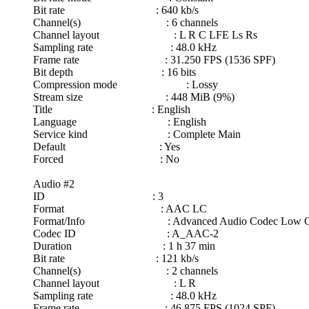
Bit rate : 640 kb/s
Channel(s) : 6 channels
Channel layout : L R C LFE Ls Rs
Sampling rate : 48.0 kHz
Frame rate : 31.250 FPS (1536 SPF)
Bit depth : 16 bits
Compression mode : Lossy
Stream size : 448 MiB (9%)
Title : English
Language : English
Service kind : Complete Main
Default : Yes
Forced : No
Audio #2
ID : 3
Format : AAC LC
Format/Info : Advanced Audio Codec Low Co
Codec ID : A_AAC-2
Duration : 1 h 37 min
Bit rate : 121 kb/s
Channel(s) : 2 channels
Channel layout : L R
Sampling rate : 48.0 kHz
Frame rate : 46.875 FPS (1024 SPF)