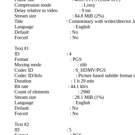
Compression mode : Lossy
Delay relative to video : 9 ms
Stream size : 84.8 MiB (2%)
Title : Commentary with writer/director Jas
Language : English
Default : No
Forced : No
Text #1
ID : 4
Format : PGS
Muxing mode : zlib
Codec ID : S_HDMV/PGS
Codec ID/Info : Picture based subtitle format u
Duration : 1 h 29 min
Bit rate : 44.1 kb/s
Count of elements : 2980
Stream size : 28.1 MiB (1%)
Language : English
Default : No
Forced : No
Text #2
ID : 5