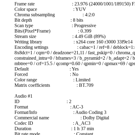
Frame rate : 23.976 (24000/1001/189150) F
Color space : YUV
Chroma subsampling : 4:2:0
Bit depth : 8 bits
Scan type : Progressive
Bits/(Pixel*Frame) : 0.399
Stream size : 4.49 GiB (89%)
Writing library : x264 core 160 r3000 33f9e14
Encoding settings : cabac=1 / ref=8 / deblock=1:-3:-3 / 
8x8dct=1 / cqm=0 / deadzone=21,11 / fast_pskip=0 / chroma_qp_
constrained_intra=0 / bframes=3 / b_pyramid=2 / b_adapt=2 / b
mbtree=0 / crf=15.5 / qcomp=0.60 / qpmin=0 / qpmax=69 / qpst
Default : Yes
Forced : No
Color range : Limited
Matrix coefficients : BT.709
Audio #1
ID : 2
Format : AC-3
Format/Info : Audio Coding 3
Commercial name : Dolby Digital
Codec ID : A_AC3
Duration : 1 h 37 min
Bit rate mode : Constant