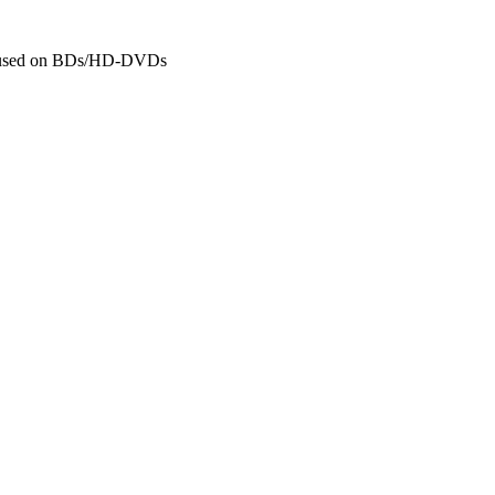
sed on BDs/HD-DVDs