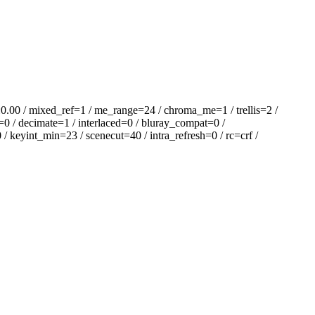
 / mixed_ref=1 / me_range=24 / chroma_me=1 / trellis=2 /
=0 / decimate=1 / interlaced=0 / bluray_compat=0 /
 keyint_min=23 / scenecut=40 / intra_refresh=0 / rc=crf /