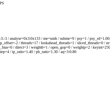
PS
analyse=0x3:0x133 / me=umh / subme=9 / psy=1 / psy_rd=1.00:0.00
offset=-2 / threads=17 / lookahead_threads=1 / sliced_threads=0 / nr
_bias=0 / direct=3 / weightb=1 / open_gop=0 / weightp=2 / keyint=250 /
ep=4 / ip_ratio=1.40 / pb_ratio=1.30 / aq=3:0.80