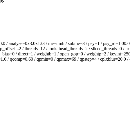
PS
alyse=0x3:0x133 / me=umh / subme=8 / psy=1 / psy_rd=1.00:0.00 
offset=-2 / threads=12 / lookahead_threads=2 / sliced_threads=0 / nr
_bias=0 / direct=1 / weightb=1 / open_gop=0 / weightp=2 / keyint=250 
l=1.0 / qcomp=0.60 / qpmin=0 / qpmax=69 / qpstep=4 / cplxblur=20.0 / q