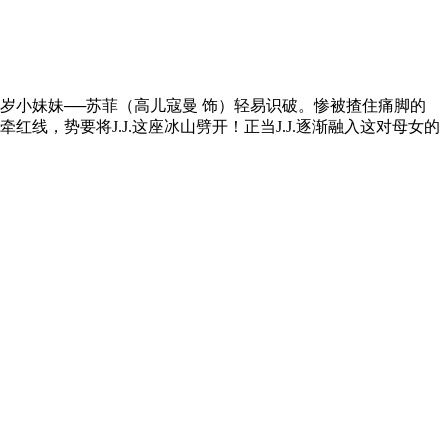
岁小妹妹──苏菲（高儿寇曼 饰）轻易识破。惨被揸住痛脚的
红线，势要将J.J.这座冰山劈开！正当J.J.逐渐融入这对母女的