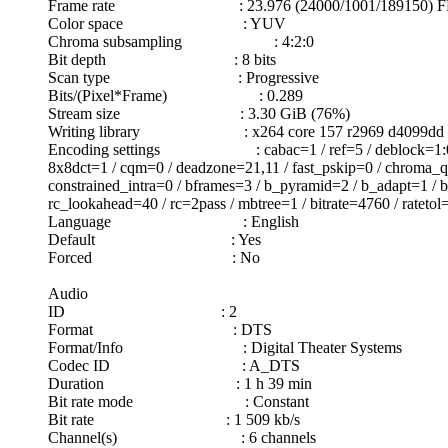
Frame rate : 23.976 (24000/1001/189150) F
Color space : YUV
Chroma subsampling : 4:2:0
Bit depth : 8 bits
Scan type : Progressive
Bits/(Pixel*Frame) : 0.289
Stream size : 3.30 GiB (76%)
Writing library : x264 core 157 r2969 d4099dd
Encoding settings : cabac=1 / ref=5 / deblock=1:0:0 / an
8x8dct=1 / cqm=0 / deadzone=21,11 / fast_pskip=0 / chroma_qp_
constrained_intra=0 / bframes=3 / b_pyramid=2 / b_adapt=1 / b
rc_lookahead=40 / rc=2pass / mbtree=1 / bitrate=4760 / rateto
Language : English
Default : Yes
Forced : No
Audio
ID : 2
Format : DTS
Format/Info : Digital Theater Systems
Codec ID : A_DTS
Duration : 1 h 39 min
Bit rate mode : Constant
Bit rate : 1 509 kb/s
Channel(s) : 6 channels