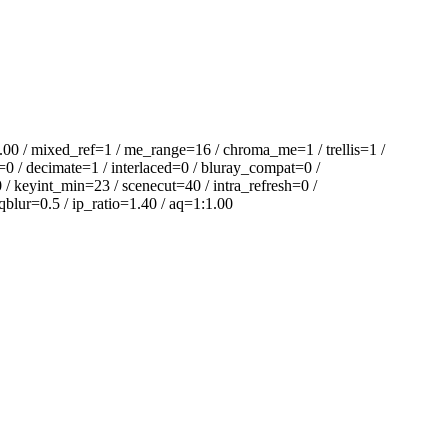
/ mixed_ref=1 / me_range=16 / chroma_me=1 / trellis=1 /
=0 / decimate=1 / interlaced=0 / bluray_compat=0 /
/ keyint_min=23 / scenecut=40 / intra_refresh=0 /
blur=0.5 / ip_ratio=1.40 / aq=1:1.00