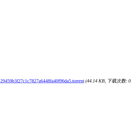
29459b3f27c1c7827a6448fa40f96da5.torrent
(44.14 KB, 下载次数: 0