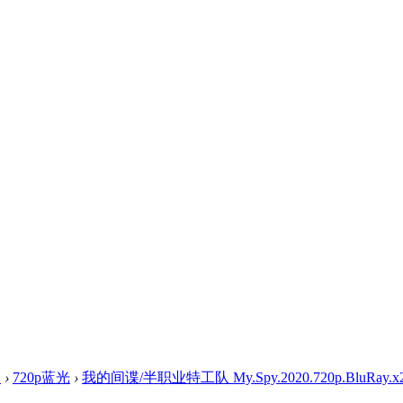
盘
›
720p蓝光
›
我的间谍/半职业特工队 My.Spy.2020.720p.BluRay.x264