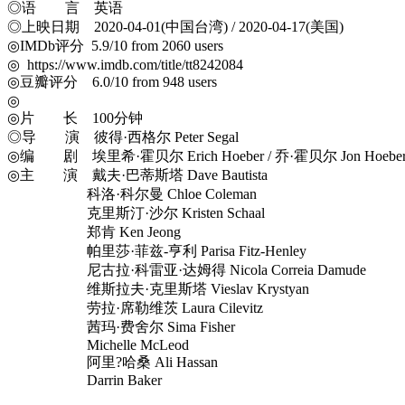
◎语 言 英语
◎上映日期 2020-04-01(中国台湾) / 2020-04-17(美国)
◎IMDb评分 5.9/10 from 2060 users
◎ https://www.imdb.com/title/tt8242084
◎豆瓣评分 6.0/10 from 948 users
◎
◎片 长 100分钟
◎导 演 彼得·西格尔 Peter Segal
◎编 剧 埃里希·霍贝尔 Erich Hoeber / 乔·霍贝尔 Jon Hoebe
◎主 演 戴夫·巴蒂斯塔 Dave Bautista
科洛·科尔曼 Chloe Coleman
克里斯汀·沙尔 Kristen Schaal
郑肯 Ken Jeong
帕里莎·菲兹-亨利 Parisa Fitz-Henley
尼古拉·科雷亚·达姆得 Nicola Correia Damude
维斯拉夫·克里斯塔 Vieslav Krystyan
劳拉·席勒维茨 Laura Cilevitz
茜玛·费舍尔 Sima Fisher
Michelle McLeod
阿里?哈桑 Ali Hassan
Darrin Baker