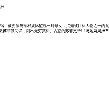
成长
补锅，被委派与拍档波比监视一对母女，点知被目标人物之一的九
苏菲做间谍，闹出无穷笑料。古惑的苏菲更帮J.J.与她妈妈姬蒂牵