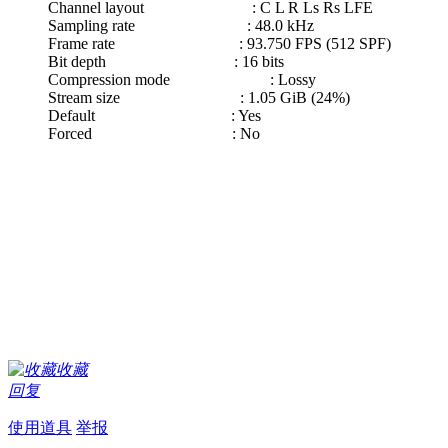
Channel layout : C L R Ls Rs LFE
Sampling rate : 48.0 kHz
Frame rate : 93.750 FPS (512 SPF)
Bit depth : 16 bits
Compression mode : Lossy
Stream size : 1.05 GiB (24%)
Default : Yes
Forced : No
收藏
回复
使用道具
举报