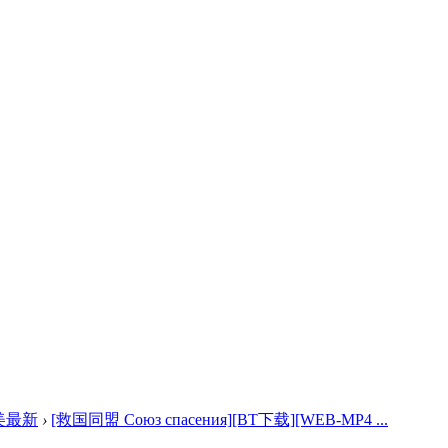
美最新
›
[救国同盟 Союз спасения][BT下载][WEB-MP4 ...