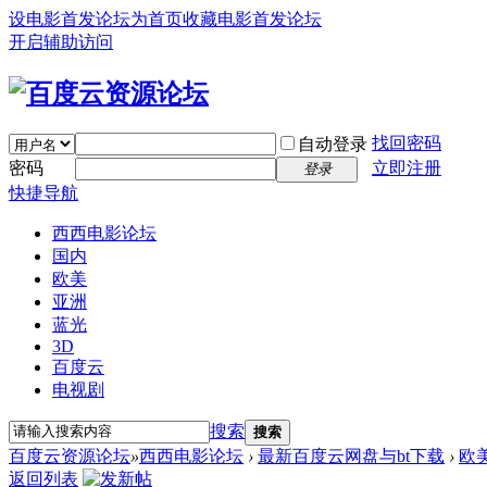
设电影首发论坛为首页
收藏电影首发论坛
开启辅助访问
找回密码
自动登录
密码
立即注册
登录
快捷导航
西西电影论坛
国内
欧美
亚洲
蓝光
3D
百度云
电视剧
搜索
搜索
百度云资源论坛
»
西西电影论坛
›
最新百度云网盘与bt下载
›
欧
返回列表