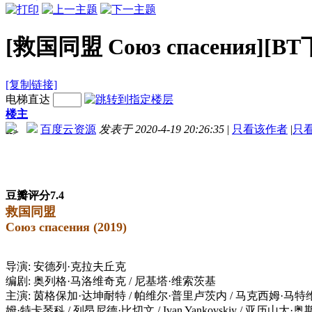
[救国同盟 Союз спасения][BT下
[复制链接]
电梯直达
楼主
百度云资源
发表于 2020-4-19 20:26:35
|
只看该作者
|
只
-->
豆瓣评分7.4
救国同盟
Союз спасения (2019)
导演: 安德列·克拉夫丘克
编剧: 奥列格·马洛维奇克 / 尼基塔·维索茨基
主演: 茵格保加·达坤耐特 / 帕维尔·普里卢茨内 / 马克西姆·马特维
姆·特卡琴科 / 列昂尼德·比切文 / Ivan Yankovskiy / 亚