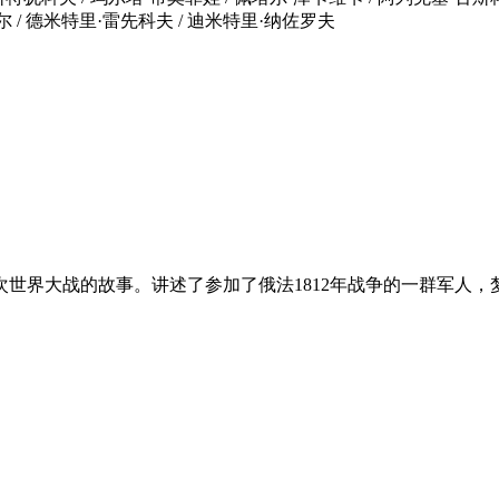
尔 / 德米特里·雷先科夫 / 迪米特里·纳佐罗夫
界大战的故事。讲述了参加了俄法1812年战争的一群军人，