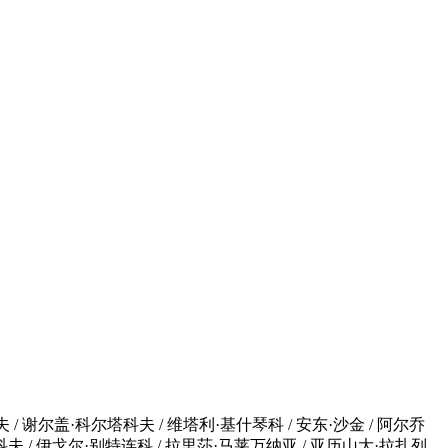
/ 谢尔盖·科尔塔科夫 / 维塔利·基什琴科 / 安东·沙金 / 阿尔乔
古斯科夫 / 伊戈尔·别特连科 / 拉里莎·马莱万纳亚 / 亚历山大·拉扎列