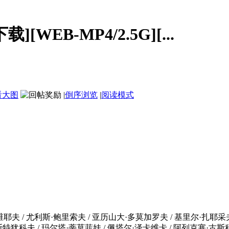
载][WEB-MP4/2.5G][...
看大图
|
倒序浏览
|
阅读模式
耶夫 / 尤利斯·鲍里索夫 / 亚历山大·多莫加罗夫 / 基里尔·扎耶采夫 
历山大·奥斯特犹科夫 / 玛尔塔·蒂莫菲娃 / 佩塔尔·泽卡维卡 / 阿列克塞·