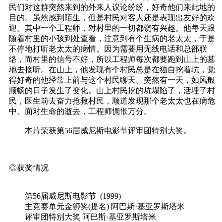
民们对这群突然来到的外来人议论纷纷，好奇他们来此地的
目的。虽然感到陌生，但是村民对客人还是表现出友好的欢
迎。其中一个工程师，对村里的一切都饶有兴趣。他每天跟
随着村里的小孩到处查看，注意到有个生病的老太太，于是
不停地打听老太太的病情。因为需要用无线电话和总部联
络，而村里的信号不好，所以工程师每次都要跑到山上的墓
地去接听。在山上，他发现有个村民总是在独自挖着坑，觉
得好奇的他经常上前与这个村民聊天。突然有一天，如风般
顺畅的日子发生了变化。山上村民挖的坑塌陷了，活埋了村
民，医生前去奋力抢救村民，顺道发现那个老太太也在病危
中。面对生命的逝去，工程师惆怅万分。
本片荣获第56届威尼斯电影节评审团特别大奖。
◎获奖情况
第56届威尼斯电影节 (1999)
主竞赛单元金狮奖(提名) 阿巴斯·基亚罗斯塔米
评审团特别大奖 阿巴斯·基亚罗斯塔米