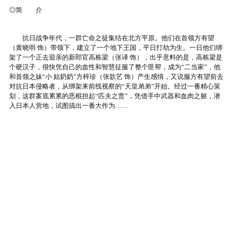
◎简 介
抗日战争年代，一群亡命之徒集结在北方平原。他们在首领方有望
（黄晓明 饰）带领下，建立了一个地下王国，平日打劫为生。一日他们绑
架了一个正去迎亲的新郎官高栋梁（张译 饰），出乎意料的是，高栋梁是
个硬汉子，很快凭自己的血性和智慧征服了整个匪帮，成为“二当家”，他
和首领之妹“小 姑奶奶”方梓珍（张歆艺 饰）产生感情，又说服方有望前去
对抗日本侵略者，从绑架来前线视察的“天皇弟弟”开始。经过一番精心策
划，这群案底累累的恶棍担起“匹夫之责”，凭借手中武器和血肉之躯，潜
入日本人营地，试图搞出一番大作为……