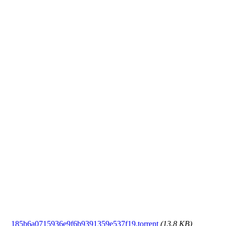
185b6a0715936e9f6b9391359e537f19.torrent
(13.8 KB)