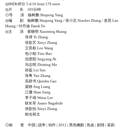
◎IMDb评分 5.4/10 from 179 users
◎片 长 105分钟
◎导 演 杨树鹏 Shupeng Yang
◎编 剧 杨树鹏 Shupeng Yang / 张小北 Xiaobei Zhang / 老晃 Lao
Huang / 付丹迪 Dandi Fu
◎主 演 黄晓明 Xiaoming Huang
张译 Yi Zhang
张歆艺 Xinyi Zhang
王奕权 Leo Wang
包小柏 Tino Bao
倪景阳 Jingyang Ni
马志明 Zhiming Ma
孙磊 Lei Sun
张粤 Yue Zhang
高群书 Qunshu Gao
梁静 Jing Liang
江珊 Shan Jiang
李子雄 Waise Lee
耿长军 Asano Nagahide
张歆怡 Xinyi Zhang
柏仓裕太
◎标 签 中国 | 战争 | 动作 | 2012 | 黑色幽默 | 热血 | 剧情 | 喜剧