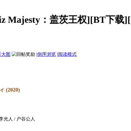
z Majesty：盖茨王权][BT下载][B
看大图
|
倒序浏览
|
阅读模式
2020)
垣李光人 / 户谷公人