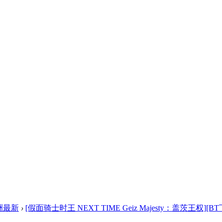
洲最新
›
[假面骑士时王 NEXT TIME Geiz Majesty：盖茨王权][BT下 