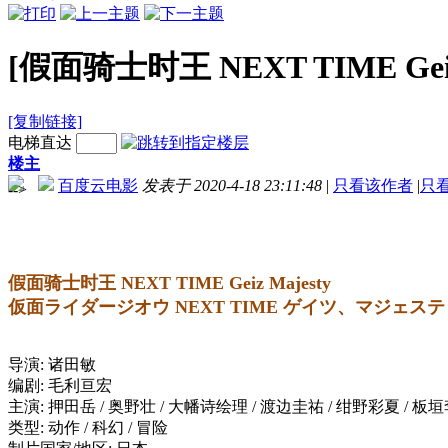
[假面骑士时王 NEXT TIME Gei
[复制链接]
电梯直达
楼主
百度云电影
发表于 2020-4-18 23:11:48
|
只看该作者
|
只
-->
假面骑士时王 NEXT TIME Geiz Majesty
仮面ライダージオウ NEXT TIME ゲイツ、マジェスティ (
导演: 诸田敏
编剧: 毛利亘宏
主演: 押田岳 / 奥野壮 / 大幡诗绘理 / 渡边圭祐 / 绀野彩夏 / 板
类型: 动作 / 科幻 / 冒险