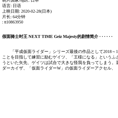
制片国家/地区: 日本
语言: 日语
上映日期: 2020-02-28(日本)
片长: 64分钟
: tt10863950
假面骑士时王 NEXT TIME Geiz Majesty的剧情简介 · · · · · ·
「平成仮面ライダー」シリーズ最後の作品として2018～
ことを目指して練習に励むゲイツ、「王様になる」というふ
うといた矢先、ゲイツは試合で大きな怪我を負ってしまう。選
ダーカイザ、「仮面ライダーW」の仮面ライダーアクセル、