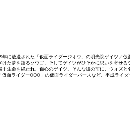
19年に放送された「仮面ライダージオウ」の明光院ゲイツ／仮
ざけた夢を語るソウゴ、そしてゲイツがひそかに思いを寄せる
手生命を絶たれ、傷心のゲイツ。そんな彼の前に、ウォズと名
「仮面ライダーOOO」の仮面ライダーバースなど、平成ライダ