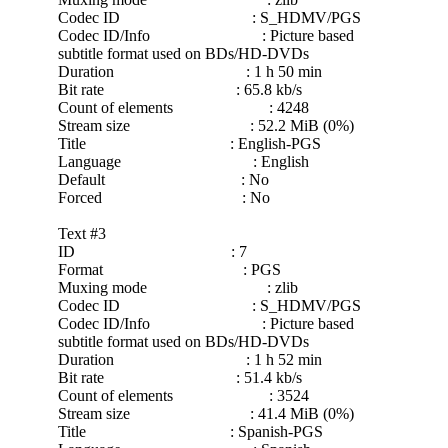
Codec ID : S_HDMV/PGS
Codec ID/Info : Picture based
subtitle format used on BDs/HD-DVDs
Duration : 1 h 50 min
Bit rate : 65.8 kb/s
Count of elements : 4248
Stream size : 52.2 MiB (0%)
Title : English-PGS
Language : English
Default : No
Forced : No
Text #3
ID : 7
Format : PGS
Muxing mode : zlib
Codec ID : S_HDMV/PGS
Codec ID/Info : Picture based
subtitle format used on BDs/HD-DVDs
Duration : 1 h 52 min
Bit rate : 51.4 kb/s
Count of elements : 3524
Stream size : 41.4 MiB (0%)
Title : Spanish-PGS