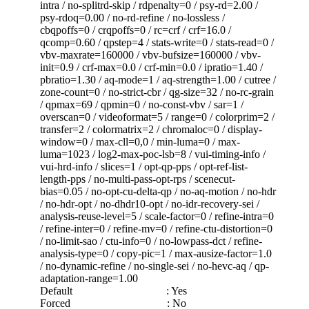
intra / no-splitrd-skip / rdpenalty=0 / psy-rd=2.00 /
psy-rdoq=0.00 / no-rd-refine / no-lossless /
cbqpoffs=0 / crqpoffs=0 / rc=crf / crf=16.0 /
qcomp=0.60 / qpstep=4 / stats-write=0 / stats-read=0 /
vbv-maxrate=160000 / vbv-bufsize=160000 / vbv-
init=0.9 / crf-max=0.0 / crf-min=0.0 / ipratio=1.40 /
pbratio=1.30 / aq-mode=1 / aq-strength=1.00 / cutree /
zone-count=0 / no-strict-cbr / qg-size=32 / no-rc-grain
/ qpmax=69 / qpmin=0 / no-const-vbv / sar=1 /
overscan=0 / videoformat=5 / range=0 / colorprim=2 /
transfer=2 / colormatrix=2 / chromaloc=0 / display-
window=0 / max-cll=0,0 / min-luma=0 / max-
luma=1023 / log2-max-poc-lsb=8 / vui-timing-info /
vui-hrd-info / slices=1 / opt-qp-pps / opt-ref-list-
length-pps / no-multi-pass-opt-rps / scenecut-
bias=0.05 / no-opt-cu-delta-qp / no-aq-motion / no-hdr
/ no-hdr-opt / no-dhdr10-opt / no-idr-recovery-sei /
analysis-reuse-level=5 / scale-factor=0 / refine-intra=0
/ refine-inter=0 / refine-mv=0 / refine-ctu-distortion=0
/ no-limit-sao / ctu-info=0 / no-lowpass-dct / refine-
analysis-type=0 / copy-pic=1 / max-ausize-factor=1.0
/ no-dynamic-refine / no-single-sei / no-hevc-aq / qp-
adaptation-range=1.00
Default : Yes
Forced : No