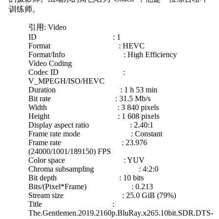
训练师。
引用: Video
ID : 1
Format : HEVC
Format/Info : High Efficiency
Video Coding
Codec ID :
V_MPEGH/ISO/HEVC
Duration : 1 h 53 min
Bit rate : 31.5 Mb/s
Width : 3 840 pixels
Height : 1 608 pixels
Display aspect ratio : 2.40:1
Frame rate mode : Constant
Frame rate : 23.976
(24000/1001/189150) FPS
Color space : YUV
Chroma subsampling : 4:2:0
Bit depth : 10 bits
Bits/(Pixel*Frame) : 0.213
Stream size : 25.0 GiB (79%)
Title :
The.Gentlemen.2019.2160p.BluRay.x265.10bit.SDR.DTS-