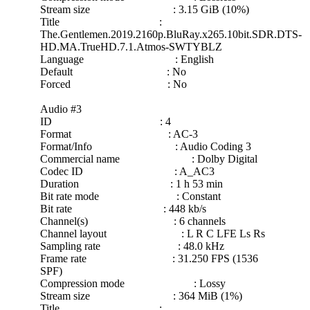
Stream size : 3.15 GiB (10%)
Title :
The.Gentlemen.2019.2160p.BluRay.x265.10bit.SDR.DTS-
HD.MA.TrueHD.7.1.Atmos-SWTYBLZ
Language : English
Default : No
Forced : No
Audio #3
ID : 4
Format : AC-3
Format/Info : Audio Coding 3
Commercial name : Dolby Digital
Codec ID : A_AC3
Duration : 1 h 53 min
Bit rate mode : Constant
Bit rate : 448 kb/s
Channel(s) : 6 channels
Channel layout : L R C LFE Ls Rs
Sampling rate : 48.0 kHz
Frame rate : 31.250 FPS (1536
SPF)
Compression mode : Lossy
Stream size : 364 MiB (1%)
Title :