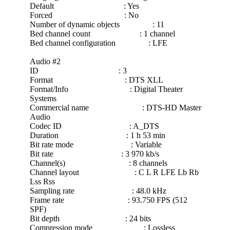
Default : Yes
Forced : No
Number of dynamic objects : 11
Bed channel count : 1 channel
Bed channel configuration : LFE
Audio #2
ID : 3
Format : DTS XLL
Format/Info : Digital Theater
Systems
Commercial name : DTS-HD Master
Audio
Codec ID : A_DTS
Duration : 1 h 53 min
Bit rate mode : Variable
Bit rate : 3 970 kb/s
Channel(s) : 8 channels
Channel layout : C L R LFE Lb Rb
Lss Rss
Sampling rate : 48.0 kHz
Frame rate : 93.750 FPS (512
SPF)
Bit depth : 24 bits
Compression mode : Lossless