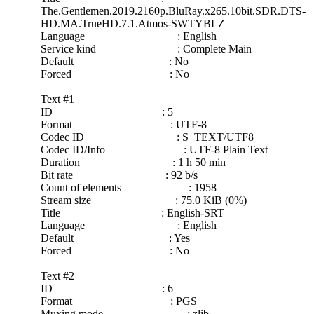
The.Gentlemen.2019.2160p.BluRay.x265.10bit.SDR.DTS-
HD.MA.TrueHD.7.1.Atmos-SWTYBLZ
Language : English
Service kind : Complete Main
Default : No
Forced : No
Text #1
ID : 5
Format : UTF-8
Codec ID : S_TEXT/UTF8
Codec ID/Info : UTF-8 Plain Text
Duration : 1 h 50 min
Bit rate : 92 b/s
Count of elements : 1958
Stream size : 75.0 KiB (0%)
Title : English-SRT
Language : English
Default : Yes
Forced : No
Text #2
ID : 6
Format : PGS
Muxing mode : zlib