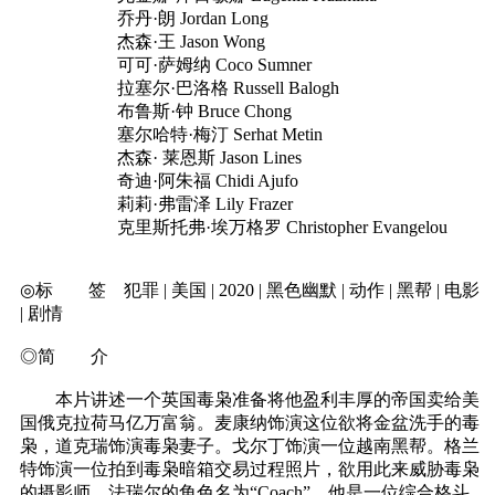
乔丹·朗 Jordan Long
杰森·王 Jason Wong
可可·萨姆纳 Coco Sumner
拉塞尔·巴洛格 Russell Balogh
布鲁斯·钟 Bruce Chong
塞尔哈特·梅汀 Serhat Metin
杰森· 莱恩斯 Jason Lines
奇迪·阿朱福 Chidi Ajufo
莉莉·弗雷泽 Lily Frazer
克里斯托弗·埃万格罗 Christopher Evangelou
◎标 签 犯罪 | 美国 | 2020 | 黑色幽默 | 动作 | 黑帮 | 电影
| 剧情
◎简 介
本片讲述一个英国毒枭准备将他盈利丰厚的帝国卖给美
国俄克拉荷马亿万富翁。麦康纳饰演这位欲将金盆洗手的毒
枭，道克瑞饰演毒枭妻子。戈尔丁饰演一位越南黑帮。格兰
特饰演一位拍到毒枭暗箱交易过程照片，欲用此来威胁毒枭
的摄影师。法瑞尔的角色名为“Coach”，他是一位综合格斗