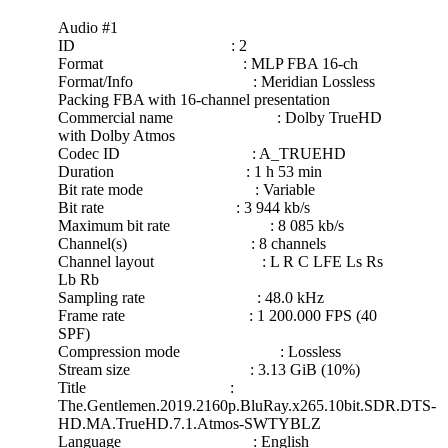
Audio #1
ID : 2
Format : MLP FBA 16-ch
Format/Info : Meridian Lossless
Packing FBA with 16-channel presentation
Commercial name : Dolby TrueHD
with Dolby Atmos
Codec ID : A_TRUEHD
Duration : 1 h 53 min
Bit rate mode : Variable
Bit rate : 3 944 kb/s
Maximum bit rate : 8 085 kb/s
Channel(s) : 8 channels
Channel layout : L R C LFE Ls Rs
Lb Rb
Sampling rate : 48.0 kHz
Frame rate : 1 200.000 FPS (40
SPF)
Compression mode : Lossless
Stream size : 3.13 GiB (10%)
Title :
The.Gentlemen.2019.2160p.BluRay.x265.10bit.SDR.DTS-
HD.MA.TrueHD.7.1.Atmos-SWTYBLZ
Language : English