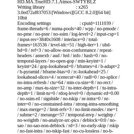
HD.MA.TrueHD.7.1.Atmos-SWTYBLZ
Writing library : x265
3.0ed72af837053:[Windows][GCC 8.2.0][64 bit]
10bit
Encoding settings : cpuid=1111039 /
frame-threads=6 / numa-pools=40 / wpp / no-pmode /
no-pme / no-psnr / no-ssim / log-level=2 / input-csp=1
/ input-res=3840x1608 / interlace=0 / total-
frames=163536 / level-idc=51 / high-tier=1 / uhd-
bd=0 / ref=3 / no-allow-non-conformance / repeat-
headers / annexb / aud / hrd / info / hash=0 / no-
temporal-layers / no-open-gop / min-keyint=1 /
keyint=24 / gop-lookahead=0 / bframes=4 / b-adapt=2
/ b-pyramid / bframe-bias=0 / rc-lookahead=25 /
lookahead-slices=4 / scenecut=40 / radl=0 / no-splice /
no-intra-refresh / ctu=64 / min-cu-size=8 / no-rect /
no-amp / max-tu-size=32 / tu-inter-depth=1 / tu-intra-
depth=1 / limit-tu=0 / rdoq-level=0 / dynamic-rd=0.00
/ no-ssim-rd / signhide / no-tskip / nr-intra=0 / nr-
inter=0 / no-constrained-intra / strong-intra-smoothing
/ max-merge=2 / limit-refs=3 / no-limit-modes / me=1
/ subme=2 / merange=57 / temporal-mvp / weightp /
no-weightb / no-analyze-src-pics / deblock=0:0 / no-
sao / no-sao-non-deblock / rd=3 / no-early-skip / rskip
/ no-fast-intra / no-tskip-fast / no-cu-lossless / no-b-