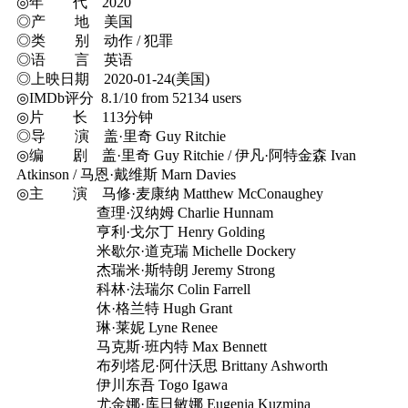
◎年 代 2020
◎产 地 美国
◎类 别 动作 / 犯罪
◎语 言 英语
◎上映日期 2020-01-24(美国)
◎IMDb评分 8.1/10 from 52134 users
◎片 长 113分钟
◎导 演 盖·里奇 Guy Ritchie
◎编 剧 盖·里奇 Guy Ritchie / 伊凡·阿特金森 Ivan
Atkinson / 马恩·戴维斯 Marn Davies
◎主 演 马修·麦康纳 Matthew McConaughey
查理·汉纳姆 Charlie Hunnam
亨利·戈尔丁 Henry Golding
米歇尔·道克瑞 Michelle Dockery
杰瑞米·斯特朗 Jeremy Strong
科林·法瑞尔 Colin Farrell
休·格兰特 Hugh Grant
琳·莱妮 Lyne Renee
马克斯·班内特 Max Bennett
布列塔尼·阿什沃思 Brittany Ashworth
伊川东吾 Togo Igawa
尤金娜·库日敏娜 Eugenia Kuzmina