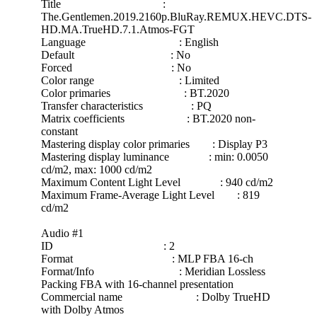
Title :
The.Gentlemen.2019.2160p.BluRay.REMUX.HEVC.DTS-
HD.MA.TrueHD.7.1.Atmos-FGT
Language : English
Default : No
Forced : No
Color range : Limited
Color primaries : BT.2020
Transfer characteristics : PQ
Matrix coefficients : BT.2020 non-
constant
Mastering display color primaries : Display P3
Mastering display luminance : min: 0.0050
cd/m2, max: 1000 cd/m2
Maximum Content Light Level : 940 cd/m2
Maximum Frame-Average Light Level : 819
cd/m2
Audio #1
ID : 2
Format : MLP FBA 16-ch
Format/Info : Meridian Lossless
Packing FBA with 16-channel presentation
Commercial name : Dolby TrueHD
with Dolby Atmos