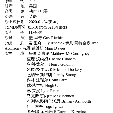
◎年 代 2020
◎产 地 美国
◎类 别 动作 / 犯罪
◎语 言 英语
◎上映日期 2020-01-24(美国)
◎IMDb评分 8.1/10 from 52134 users
◎片 长 113分钟
◎导 演 盖·里奇 Guy Ritchie
◎编 剧 盖·里奇 Guy Ritchie / 伊凡·阿特金森 Ivan
Atkinson / 马恩·戴维斯 Marn Davies
◎主 演 马修·麦康纳 Matthew McConaughey
查理·汉纳姆 Charlie Hunnam
亨利·戈尔丁 Henry Golding
米歇尔·道克瑞 Michelle Dockery
杰瑞米·斯特朗 Jeremy Strong
科林·法瑞尔 Colin Farrell
休·格兰特 Hugh Grant
琳·莱妮 Lyne Renee
马克斯·班内特 Max Bennett
布列塔尼·阿什沃思 Brittany Ashworth
伊川东吾 Togo Igawa
尤金娜·库日敏娜 Eugenia Kuzmina