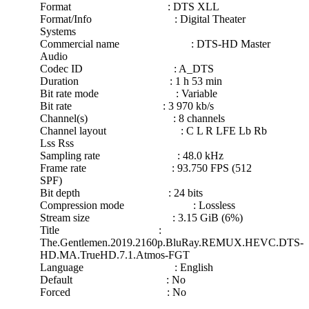
Format : DTS XLL
Format/Info : Digital Theater
Systems
Commercial name : DTS-HD Master
Audio
Codec ID : A_DTS
Duration : 1 h 53 min
Bit rate mode : Variable
Bit rate : 3 970 kb/s
Channel(s) : 8 channels
Channel layout : C L R LFE Lb Rb
Lss Rss
Sampling rate : 48.0 kHz
Frame rate : 93.750 FPS (512
SPF)
Bit depth : 24 bits
Compression mode : Lossless
Stream size : 3.15 GiB (6%)
Title :
The.Gentlemen.2019.2160p.BluRay.REMUX.HEVC.DTS-
HD.MA.TrueHD.7.1.Atmos-FGT
Language : English
Default : No
Forced : No