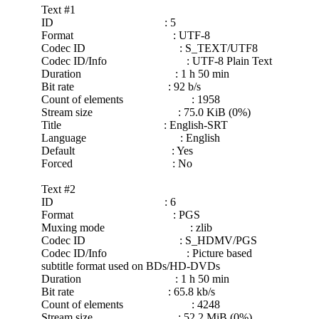
Text #1
ID : 5
Format : UTF-8
Codec ID : S_TEXT/UTF8
Codec ID/Info : UTF-8 Plain Text
Duration : 1 h 50 min
Bit rate : 92 b/s
Count of elements : 1958
Stream size : 75.0 KiB (0%)
Title : English-SRT
Language : English
Default : Yes
Forced : No
Text #2
ID : 6
Format : PGS
Muxing mode : zlib
Codec ID : S_HDMV/PGS
Codec ID/Info : Picture based
subtitle format used on BDs/HD-DVDs
Duration : 1 h 50 min
Bit rate : 65.8 kb/s
Count of elements : 4248
Stream size : 52.2 MiB (0%)