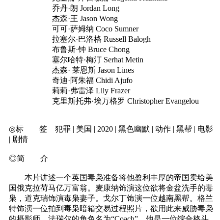
乔丹·朗 Jordan Long
杰森·王 Jason Wong
可可·萨姆纳 Coco Sumner
拉塞尔·巴洛格 Russell Balogh
布鲁斯·钟 Bruce Chong
塞尔哈特·梅汀 Serhat Metin
杰森· 莱恩斯 Jason Lines
奇迪·阿朱福 Chidi Ajufo
莉莉·弗雷泽 Lily Frazer
克里斯托弗·埃万格罗 Christopher Evangelou
◎标 签 犯罪 | 美国 | 2020 | 黑色幽默 | 动作 | 黑帮 | 电影
| 剧情
◎简 介
本片讲述一个英国毒枭准备将他盈利丰厚的帝国卖给美
国俄克拉荷马亿万富翁。麦康纳饰演这位欲将金盆洗手的毒
枭，道克瑞饰演毒枭妻子。戈尔丁饰演一位越南黑帮。格兰
特饰演一位拍到毒枭暗箱交易过程照片，欲用此来威胁毒枭
的摄影师。法瑞尔的角色名为“Coach”，他是一位综合格斗