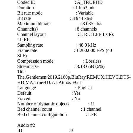
Codec ID : A_TRUEHD
Duration : 1 h 53 min
Bit rate mode : Variable
Bit rate : 3 944 kb/s
Maximum bit rate : 8 085 kb/s
Channel(s) : 8 channels
Channel layout : L R C LFE Ls Rs
Lb Rb
Sampling rate : 48.0 kHz
Frame rate : 1 200.000 FPS (40
SPF)
Compression mode : Lossless
Stream size : 3.13 GiB (6%)
Title :
The.Gentlemen.2019.2160p.BluRay.REMUX.HEVC.DTS-
HD.MA.TrueHD.7.1.Atmos-FGT
Language : English
Default : Yes
Forced : No
Number of dynamic objects : 11
Bed channel count : 1 channel
Bed channel configuration : LFE
Audio #2
ID : 3