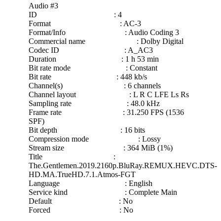
Audio #3
ID : 4
Format : AC-3
Format/Info : Audio Coding 3
Commercial name : Dolby Digital
Codec ID : A_AC3
Duration : 1 h 53 min
Bit rate mode : Constant
Bit rate : 448 kb/s
Channel(s) : 6 channels
Channel layout : L R C LFE Ls Rs
Sampling rate : 48.0 kHz
Frame rate : 31.250 FPS (1536
SPF)
Bit depth : 16 bits
Compression mode : Lossy
Stream size : 364 MiB (1%)
Title :
The.Gentlemen.2019.2160p.BluRay.REMUX.HEVC.DTS-
HD.MA.TrueHD.7.1.Atmos-FGT
Language : English
Service kind : Complete Main
Default : No
Forced : No