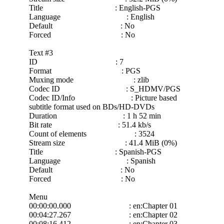
Title : English-PGS
Language : English
Default : No
Forced : No
Text #3
ID : 7
Format : PGS
Muxing mode : zlib
Codec ID : S_HDMV/PGS
Codec ID/Info : Picture based
subtitle format used on BDs/HD-DVDs
Duration : 1 h 52 min
Bit rate : 51.4 kb/s
Count of elements : 3524
Stream size : 41.4 MiB (0%)
Title : Spanish-PGS
Language : Spanish
Default : No
Forced : No
Menu
00:00:00.000 : en:Chapter 01
00:04:27.267 : en:Chapter 02
00:08:16.412 : en:Chapter 03