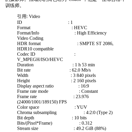
训练师。
引用: Video
ID : 1
Format : HEVC
Format/Info : High Efficiency
Video Coding
HDR format : SMPTE ST 2086,
HDR10 compatible
Codec ID :
V_MPEGH/ISO/HEVC
Duration : 1 h 53 min
Bit rate : 62.0 Mb/s
Width : 3 840 pixels
Height : 2 160 pixels
Display aspect ratio : 16:9
Frame rate mode : Constant
Frame rate : 23.976
(24000/1001/189150) FPS
Color space : YUV
Chroma subsampling : 4:2:0 (Type 2)
Bit depth : 10 bits
Bits/(Pixel*Frame) : 0.312
Stream size : 49.2 GiB (88%)