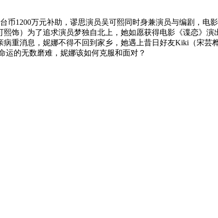
1200万元补助，谬思演员吴可熙同时身兼演员与编剧，电影也首
熙饰）为了追求演员梦独自北上，她如愿获得电影《谍恋》演出
病重消息，妮娜不得不回到家乡，她遇上昔日好友Kiki（宋芸
对命运的无数磨难，妮娜该如何克服和面对？