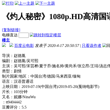
《灼人秘密》1080p.HD高清
[复制链接]
电梯直达
楼主
百度云电影
发表于 2020-4-17 20:50:57
|
只看该作者
导演：赵德胤
编剧：赵德胤/吴可熙
主演：吴可熙/宋芸桦/夏于乔/施名帅/黄尚禾/张立昂/王琄/汤志
类型：剧情
制片国家/地区：中国台湾/德国/马来西亚/缅甸
语言：汉语普通话
上映日期：2019-07-19(中国台湾)/2019-05-20(戛纳电影节)
片长：103分钟
又名：妮娜/NinaWu
：tt9404442
豆瓣评分：5.5