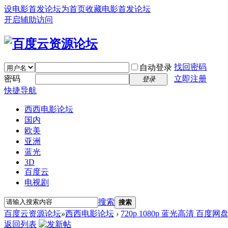
设电影首发论坛为首页
收藏电影首发论坛
开启辅助访问
找回密码
自动登录
密码
立即注册
登录
快捷导航
西西电影论坛
国内
欧美
亚洲
蓝光
3D
百度云
电视剧
搜索
搜索
百度云资源论坛
»
西西电影论坛
›
720p 1080p 蓝光高清 百度网
返回列表