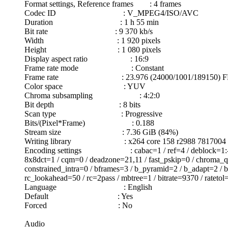
Format settings, Reference frames : 4 frames
Codec ID : V_MPEG4/ISO/AVC
Duration : 1 h 55 min
Bit rate : 9 370 kb/s
Width : 1 920 pixels
Height : 1 080 pixels
Display aspect ratio : 16:9
Frame rate mode : Constant
Frame rate : 23.976 (24000/1001/189150) F
Color space : YUV
Chroma subsampling : 4:2:0
Bit depth : 8 bits
Scan type : Progressive
Bits/(Pixel*Frame) : 0.188
Stream size : 7.36 GiB (84%)
Writing library : x264 core 158 r2988 7817004
Encoding settings : cabac=1 / ref=4 / deblock=1:-2:-2 / 
8x8dct=1 / cqm=0 / deadzone=21,11 / fast_pskip=0 / chroma_qp_
constrained_intra=0 / bframes=3 / b_pyramid=2 / b_adapt=2 / b
rc_lookahead=50 / rc=2pass / mbtree=1 / bitrate=9370 / rateto
Language : English
Default : Yes
Forced : No
Audio