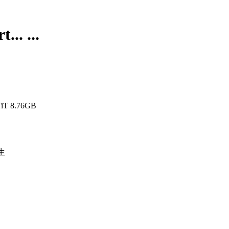
. ...
T 8.76GB
生