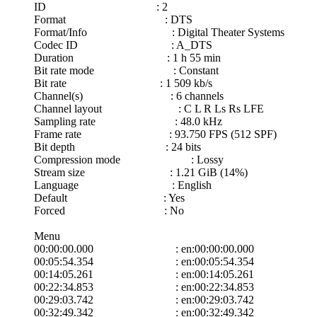
ID : 2
Format : DTS
Format/Info : Digital Theater Systems
Codec ID : A_DTS
Duration : 1 h 55 min
Bit rate mode : Constant
Bit rate : 1 509 kb/s
Channel(s) : 6 channels
Channel layout : C L R Ls Rs LFE
Sampling rate : 48.0 kHz
Frame rate : 93.750 FPS (512 SPF)
Bit depth : 24 bits
Compression mode : Lossy
Stream size : 1.21 GiB (14%)
Language : English
Default : Yes
Forced : No
Menu
00:00:00.000 : en:00:00:00.000
00:05:54.354 : en:00:05:54.354
00:14:05.261 : en:00:14:05.261
00:22:34.853 : en:00:22:34.853
00:29:03.742 : en:00:29:03.742
00:32:49.342 : en:00:32:49.342