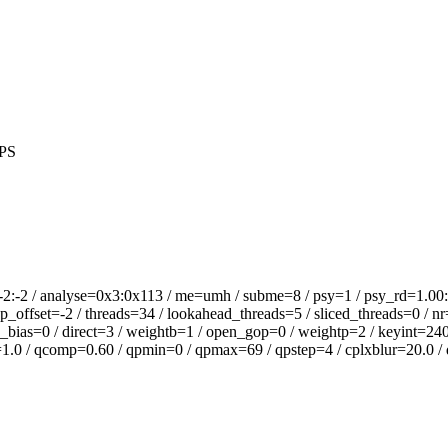
PS
analyse=0x3:0x113 / me=umh / subme=8 / psy=1 / psy_rd=1.00:0.00
offset=-2 / threads=34 / lookahead_threads=5 / sliced_threads=0 / nr
_bias=0 / direct=3 / weightb=1 / open_gop=0 / weightp=2 / keyint=240 
l=1.0 / qcomp=0.60 / qpmin=0 / qpmax=69 / qpstep=4 / cplxblur=20.0 / q