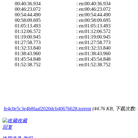
00:40:36.934 : en:00:40:36.934
00:46:23.072 : en:00:46:23.072
00:54:44.490 : en:00:54:44.490
00:58:09.695 : en:00:58:09.695
01:05:13.493 : en:01:05:13.493
01:12:06.572 : en:01:12:06.572
01:19:00.945 : en:01:19:00.945
01:27:58.773 : en:01:27:58.773
01:32:33.840 : en:01:32:33.840
01:38:43.960 : en:01:38:43.960
01:45:54.848 : en:01:45:54.848
01:52:38.752 : en:01:52:38.752
fe4c0e5c3e4b8faaf2020dcb40676628.torrent
(44.76 KB, 下载次数: 
收藏
回复