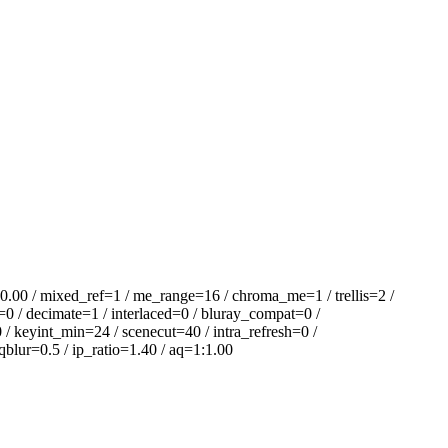
 / mixed_ref=1 / me_range=16 / chroma_me=1 / trellis=2 /
=0 / decimate=1 / interlaced=0 / bluray_compat=0 /
/ keyint_min=24 / scenecut=40 / intra_refresh=0 /
blur=0.5 / ip_ratio=1.40 / aq=1:1.00