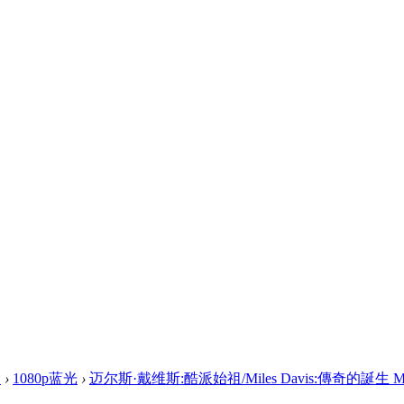
盘
›
1080p蓝光
›
迈尔斯·戴维斯:酷派始祖/Miles Davis:傳奇的誕生 Mile