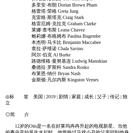
多里安·布朗 Dorian Brown Pham
格蕾塔·荣格 Greta Jung
克雷格·斯塔克 Craig Stark
格雷厄姆·克拉克 Graham Clarke
莱娜·查韦斯 Leana Chavez
鲍莉娜·布格姆布 Paulina Bugembe
本杰明·马卡比 Benjamin Maccabee
查拉·萨维诺 Chala Savino
阿尔·伯克 Al Burke
路德维格·曼努基连 Ludwig Manukian
桑德拉·罗斯科 Sandra Rosko
布莱恩·纳什 Bryan Nash
金斯顿·凡尔内斯 Kingston Vernes
◎标 签 美国 | 2019 | 剧情 | 家庭 | 成长 | 父子 | 传记 | 独
立
◎简 介
12岁的Otis是一名在好莱坞冉冉升起的电视新星。当他
的事业开始风生水起时，他曾扮过马戏小丑的父亲回到他身