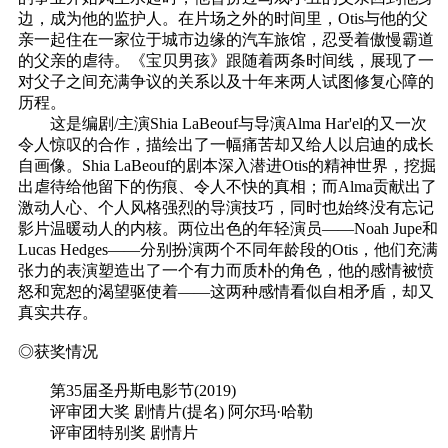
边，成为他的监护人。在片场之外的时间里，Otis与他的父
亲一起住在一家位于城市边缘的汽车旅馆，忍受着傲慢霸道
的父亲的虐待。《宝贝男孩》跟随着两条时间线，展现了一
对父子之间充满争议的关系以及十年来两人试图修复心障的
历程。
这是编剧/主演Shia LaBeouf与导演Alma Har'el的又一次
令人惊叹的合作，描绘出了一幅痛苦却又给人以启迪的成长
自画像。Shia LaBeouf的剧本深入潜进Otis的精神世界，挖掘
出虐待给他留下的伤痕、令人不快的真相；而Alma贡献出了
激动人心、个人风格强烈的导演技巧，同时也始终没有忘记
影片温暖动人的内核。两位出色的年轻演员——Noah Jupe和
Lucas Hedges——分别扮演两个不同年龄段的Otis，他们充满
张力的表演塑造出了一个有力而质朴的角色，他的感情被愤
怒和宽恕的渴望驱使着——这两种感情看似自相矛盾，却又
真实共存。
◎获奖情况
第35届圣丹斯电影节(2019)
评审团大奖 剧情片(提名) 阿尔玛·哈勒
评审团特别奖 剧情片