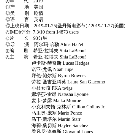
◎年 代 2019
◎产 地 美国
◎类 别 剧情
◎语 言 英语
◎上映日期 2019-01-25(圣丹斯电影节) / 2019-11-27(美国)
◎IMDb评分 7.3/10 from 14873 users
◎片 长 93分钟
◎导 演 阿尔玛·哈勒 Alma Har'el
◎编 剧 希亚·拉博夫 Shia LaBeouf
◎主 演 希亚·拉博夫 Shia LaBeouf
卢卡斯·赫奇斯 Lucas Hedges
诺亚·尤佩 Noah Jupe
拜伦·鲍尔斯 Byron Bowers
劳拉·圣吉亚科莫 Laura San Giacomo
小枝女孩 FKA twigs
娜塔莎·雷昂 Natasha Lyonne
麦卡·梦露 Maika Monroe
小克利夫顿·克林斯 Clifton Collins Jr.
马里奥·庞塞 Mario Ponce
马丁·斯塔尔 Martin Starr
海莉·桑切斯 Haylee Sanchez
乔凡尼·洛佩斯 Giovanni Lopes