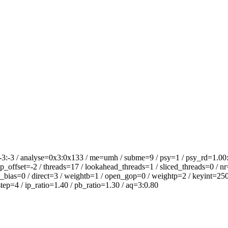
analyse=0x3:0x133 / me=umh / subme=9 / psy=1 / psy_rd=1.00:0.00
offset=-2 / threads=17 / lookahead_threads=1 / sliced_threads=0 / nr
_bias=0 / direct=3 / weightb=1 / open_gop=0 / weightp=2 / keyint=250 /
ep=4 / ip_ratio=1.40 / pb_ratio=1.30 / aq=3:0.80