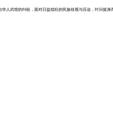
华人武馆的纠纷，面对日益猖狂的民族歧视与压迫，叶问挺身而