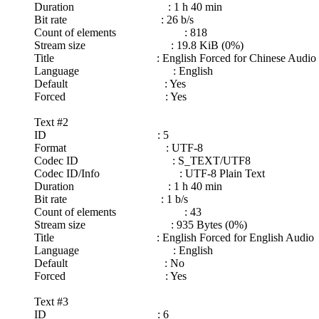
Duration : 1 h 40 min
Bit rate : 26 b/s
Count of elements : 818
Stream size : 19.8 KiB (0%)
Title : English Forced for Chinese Audio
Language : English
Default : Yes
Forced : Yes
Text #2
ID : 5
Format : UTF-8
Codec ID : S_TEXT/UTF8
Codec ID/Info : UTF-8 Plain Text
Duration : 1 h 40 min
Bit rate : 1 b/s
Count of elements : 43
Stream size : 935 Bytes (0%)
Title : English Forced for English Audio
Language : English
Default : No
Forced : Yes
Text #3
ID : 6