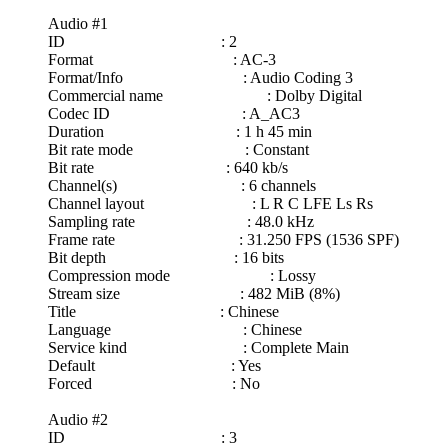
Audio #1
ID : 2
Format : AC-3
Format/Info : Audio Coding 3
Commercial name : Dolby Digital
Codec ID : A_AC3
Duration : 1 h 45 min
Bit rate mode : Constant
Bit rate : 640 kb/s
Channel(s) : 6 channels
Channel layout : L R C LFE Ls Rs
Sampling rate : 48.0 kHz
Frame rate : 31.250 FPS (1536 SPF)
Bit depth : 16 bits
Compression mode : Lossy
Stream size : 482 MiB (8%)
Title : Chinese
Language : Chinese
Service kind : Complete Main
Default : Yes
Forced : No
Audio #2
ID : 3