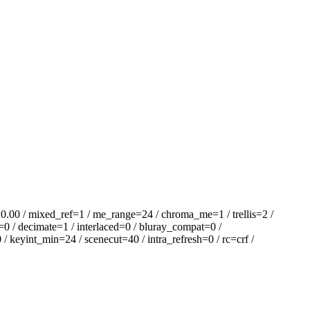
 / mixed_ref=1 / me_range=24 / chroma_me=1 / trellis=2 /
=0 / decimate=1 / interlaced=0 / bluray_compat=0 /
 keyint_min=24 / scenecut=40 / intra_refresh=0 / rc=crf /