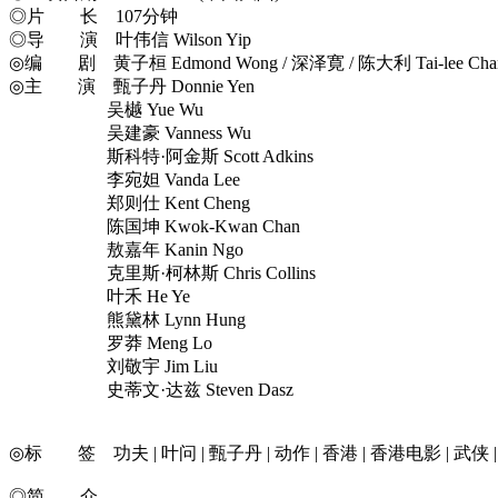
◎片 长 107分钟
◎导 演 叶伟信 Wilson Yip
◎编 剧 黄子桓 Edmond Wong / 深泽寛 / 陈大利 Tai-lee Chan / 梁
◎主 演 甄子丹 Donnie Yen
吴樾 Yue Wu
吴建豪 Vanness Wu
斯科特·阿金斯 Scott Adkins
李宛妲 Vanda Lee
郑则仕 Kent Cheng
陈国坤 Kwok-Kwan Chan
敖嘉年 Kanin Ngo
克里斯·柯林斯 Chris Collins
叶禾 He Ye
熊黛林 Lynn Hung
罗莽 Meng Lo
刘敬宇 Jim Liu
史蒂文·达兹 Steven Dasz
◎标 签 功夫 | 叶问 | 甄子丹 | 动作 | 香港 | 香港电影 | 武侠
◎简 介