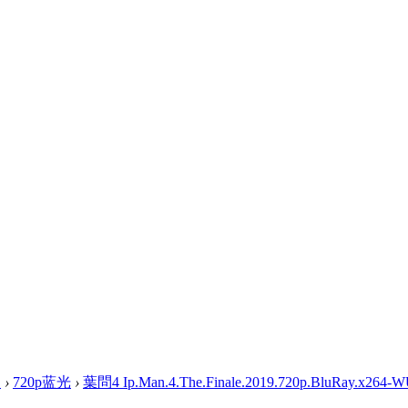
盘
›
720p蓝光
›
葉問4 Ip.Man.4.The.Finale.2019.720p.BluRay.x264-W