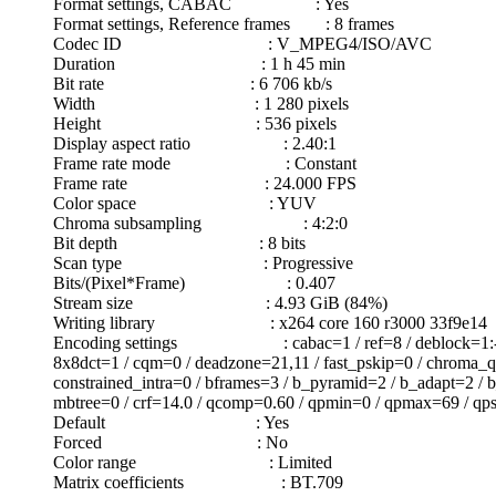
Format settings, CABAC : Yes
Format settings, Reference frames : 8 frames
Codec ID : V_MPEG4/ISO/AVC
Duration : 1 h 45 min
Bit rate : 6 706 kb/s
Width : 1 280 pixels
Height : 536 pixels
Display aspect ratio : 2.40:1
Frame rate mode : Constant
Frame rate : 24.000 FPS
Color space : YUV
Chroma subsampling : 4:2:0
Bit depth : 8 bits
Scan type : Progressive
Bits/(Pixel*Frame) : 0.407
Stream size : 4.93 GiB (84%)
Writing library : x264 core 160 r3000 33f9e14
Encoding settings : cabac=1 / ref=8 / deblock=1:-3:-3 / 
8x8dct=1 / cqm=0 / deadzone=21,11 / fast_pskip=0 / chroma_qp_
constrained_intra=0 / bframes=3 / b_pyramid=2 / b_adapt=2 / b
mbtree=0 / crf=14.0 / qcomp=0.60 / qpmin=0 / qpmax=69 / qpst
Default : Yes
Forced : No
Color range : Limited
Matrix coefficients : BT.709