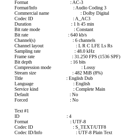
Format : AC-3
Format/Info : Audio Coding 3
Commercial name : Dolby Digital
Codec ID : A_AC3
Duration : 1 h 45 min
Bit rate mode : Constant
Bit rate : 640 kb/s
Channel(s) : 6 channels
Channel layout : L R C LFE Ls Rs
Sampling rate : 48.0 kHz
Frame rate : 31.250 FPS (1536 SPF)
Bit depth : 16 bits
Compression mode : Lossy
Stream size : 482 MiB (8%)
Title : English Dub
Language : English
Service kind : Complete Main
Default : No
Forced : No
Text #1
ID : 4
Format : UTF-8
Codec ID : S_TEXT/UTF8
Codec ID/Info : UTF-8 Plain Text