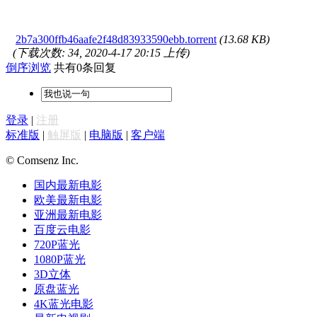
2b7a300ffb46aafe2f48d83933590ebb.torrent
(13.68 KB)
(下载次数: 34, 2020-4-17 20:15 上传)
倒序浏览
共有0条回复
登录
|
注册
标准版
|
触屏版
|
电脑版
|
客户端
© Comsenz Inc.
国内最新电影
欧美最新电影
亚洲最新电影
百度云电影
720P蓝光
1080P蓝光
3D立体
原盘蓝光
4K蓝光电影