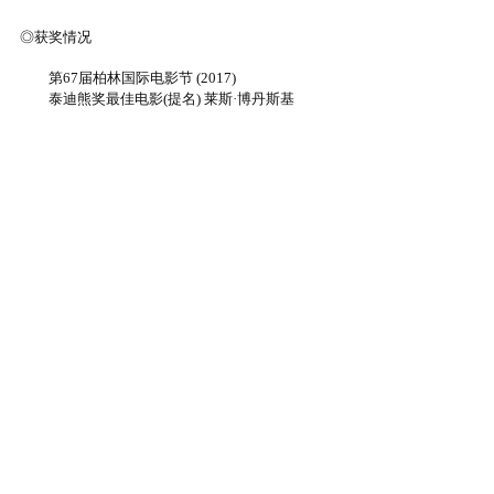
◎获奖情况
第67届柏林国际电影节 (2017)
泰迪熊奖最佳电影(提名) 莱斯·博丹斯基