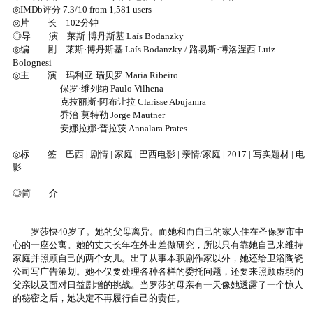
◎IMDb评分 7.3/10 from 1,581 users
◎片 长 102分钟
◎导 演 莱斯·博丹斯基 Laís Bodanzky
◎编 剧 莱斯·博丹斯基 Laís Bodanzky / 路易斯·博洛涅西 Luiz
Bolognesi
◎主 演 玛利亚·瑞贝罗 Maria Ribeiro
保罗·维列纳 Paulo Vilhena
克拉丽斯·阿布让拉 Clarisse Abujamra
乔治·莫特勒 Jorge Mautner
安娜拉娜·普拉茨 Annalara Prates
◎标 签 巴西 | 剧情 | 家庭 | 巴西电影 | 亲情/家庭 | 2017 | 写实题材 | 电
影
◎简 介
罗莎快40岁了。她的父母离异。而她和而自己的家人住在圣保罗市中
心的一座公寓。她的丈夫长年在外出差做研究，所以只有靠她自己来维持
家庭并照顾自己的两个女儿。出了从事本职剧作家以外，她还给卫浴陶瓷
公司写广告策划。她不仅要处理各种各样的委托问题，还要来照顾虚弱的
父亲以及面对日益剧增的挑战。当罗莎的母亲有一天像她透露了一个惊人
的秘密之后，她决定不再履行自己的责任。