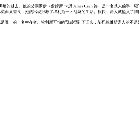
非常黑暗的过去。他的父亲罗伊（詹姆斯·卡恩 James Caan 饰）是一名杀
戴维斯温柔而又善良，她的出现拯救了埃利斯一团乱麻的生活。很快，两人就坠入了
是唯一的一名幸存者。埃利斯可怕的预感得到了证实，杀死戴维斯家人的不是