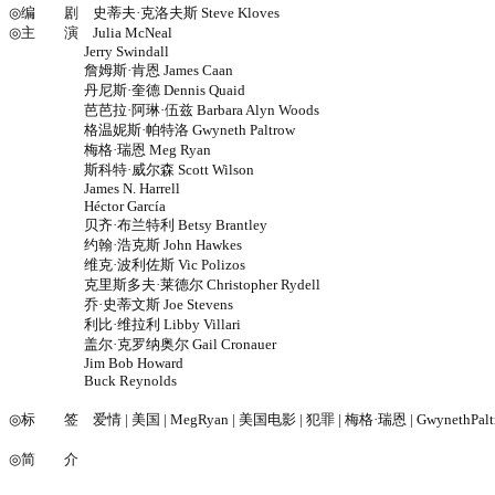
◎编 剧 史蒂夫·克洛夫斯 Steve Kloves
◎主 演 Julia McNeal
Jerry Swindall
詹姆斯·肯恩 James Caan
丹尼斯·奎德 Dennis Quaid
芭芭拉·阿琳·伍兹 Barbara Alyn Woods
格温妮斯·帕特洛 Gwyneth Paltrow
梅格·瑞恩 Meg Ryan
斯科特·威尔森 Scott Wilson
James N. Harrell
Héctor García
贝齐·布兰特利 Betsy Brantley
约翰·浩克斯 John Hawkes
维克·波利佐斯 Vic Polizos
克里斯多夫·莱德尔 Christopher Rydell
乔·史蒂文斯 Joe Stevens
利比·维拉利 Libby Villari
盖尔·克罗纳奥尔 Gail Cronauer
Jim Bob Howard
Buck Reynolds
◎标 签 爱情 | 美国 | MegRyan | 美国电影 | 犯罪 | 梅格·瑞恩 | GwynethPaltro
◎简 介