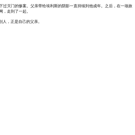
人凶手，犯下过灭门的惨案。父亲带给埃利斯的阴影一直持续到他成年。之后，在一场旅
情网，走到了一起。
别人，正是自己的父亲。