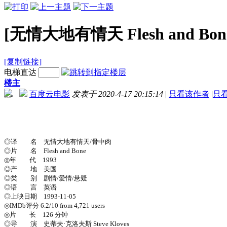
[无情大地有情天 Flesh and Bone
[复制链接]
电梯直达
楼主
百度云电影
发表于 2020-4-17 20:15:14
|
只看该作者
|
只
-->
◎译 名 无情大地有情天/骨中肉
◎片 名 Flesh and Bone
◎年 代 1993
◎产 地 美国
◎类 别 剧情/爱情/悬疑
◎语 言 英语
◎上映日期 1993-11-05
◎IMDb评分 6.2/10 from 4,721 users
◎片 长 126 分钟
◎导 演 史蒂夫·克洛夫斯 Steve Kloves