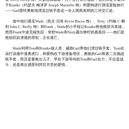
子Roarke（约瑟夫·梅泽罗 Joseph Mazzello 饰）和爱狗进行漂流冒险旅行
——Gail曾经勇敢地漂流过铁手套这一令人闻风丧胆的三河交汇处。
途中他们遇见Wade（凯文·贝肯 Kevin Bacon 饰）、Terry（约翰·C·赖
利 John C. Reilly 饰）和Frank，Wade的小手段让Roarke将他推崇为英雄。
然而Frank中途无端失踪，突然Wade和Terry露出狰狞的真面目——他们是
抢劫巨款潜逃的罪犯，正在逃亡。
Wade利用Tom和Roarke做人质，威胁Gail带他们漂过铁手套。Tom在
误打误撞中逃离虎口，和爱狗在下游准备埋伏，勇敢的Gail将第二次挑战
铁手套，而且是要救出儿子。早在下游等待的Tom和Gail合力，不仅是战
斗，还是再次感受到同甘共苦的爱情。