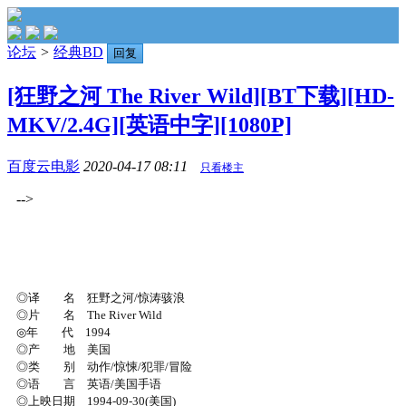
论坛
>
经典BD
回复
[狂野之河 The River Wild][BT下载][HD-
MKV/2.4G][英语中字][1080P]
百度云电影
2020-04-17 08:11
只看楼主
-->
◎译 名 狂野之河/惊涛骇浪
◎片 名 The River Wild
◎年 代 1994
◎产 地 美国
◎类 别 动作/惊悚/犯罪/冒险
◎语 言 英语/美国手语
◎上映日期 1994-09-30(美国)