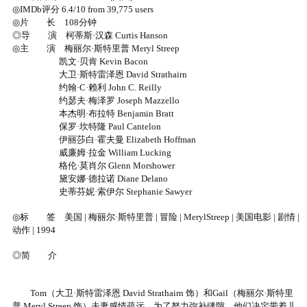
◎IMDb评分 6.4/10 from 39,775 users
◎片 长 108分钟
◎导 演 柯蒂斯·汉森 Curtis Hanson
◎主 演 梅丽尔·斯特里普 Meryl Streep
凯文·贝肯 Kevin Bacon
大卫·斯特雷泽恩 David Strathairn
约翰·C·赖利 John C. Reilly
约瑟夫·梅泽罗 Joseph Mazzello
本杰明·布拉特 Benjamin Bratt
保罗·坎特隆 Paul Cantelon
伊丽莎白·霍夫曼 Elizabeth Hoffman
威廉姆·拉金 William Lucking
格伦·莫肖尔 Glenn Morshower
黛安娜·德拉诺 Diane Delano
史蒂芬妮·索伊尔 Stephanie Sawyer
◎标 签 美国 | 梅丽尔·斯特里普 | 冒险 | MerylStreep | 美国电影 | 剧情 |
动作 | 1994
◎简 介
Tom（大卫·斯特雷泽恩 David Strathairn 饰）和Gail（梅丽尔·斯特里
普 Meryl Streep 饰）夫妻感情疏远，为了努力弥补缝隙，他们决定带着儿