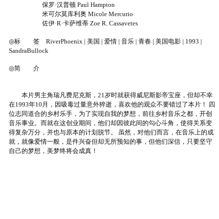
保罗·汉普顿 Paul Hampton
米可尔莫库利奥 Micole Mercurio
佐伊·R·卡萨维蒂 Zoe R. Cassavetes
◎标 签 RiverPhoenix | 美国 | 爱情 | 音乐 | 青春 | 美国电影 | 1993 |
SandraBullock
◎简 介
本片男主角瑞凡费尼克斯，21岁时就获得威尼斯影帝宝座，但却不幸
在1993年10月，因吸毒过量意外猝逝，喜欢他的观众不要错过了本片！ 四
位志同道合的乡村乐手，为了实现自我的梦想，前往乡村音乐之都，开创
音乐事业。而就在这创业期间，他们却因彼此间的勾心斗角，使得关系变
得复杂万分，并也与原本的计划脱节。 虽然，对他们而言，在音乐上的成
就，就像爱情一般，是件兴奋但却无所预知的事，但他们深信，只要坚守
自己的梦想，美梦终将会成真！