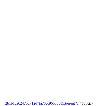
2b1b1de62475d712d7fa70cc96b88b85.torrent
(14.68 KB)