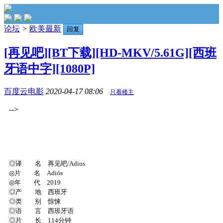
论坛
>
欧美最新
回复
[再见吧][BT下载][HD-MKV/5.61G][西班
牙语中字][1080P]
百度云电影
2020-04-17 08:06
只看楼主
-->
◎译 名 再见吧/Adios
◎片 名 Adiós
◎年 代 2019
◎产 地 西班牙
◎类 别 惊悚
◎语 言 西班牙语
◎片 长 114分钟