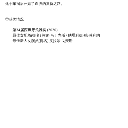
死于车祸后开始了血腥的复仇之路。
◎获奖情况
第34届西班牙戈雅奖 (2020)
最佳女配角(提名) 莫娜·马丁内斯 / 纳塔利娅·德·莫利纳
最佳新人女演员(提名) 皮拉尔·戈麦斯