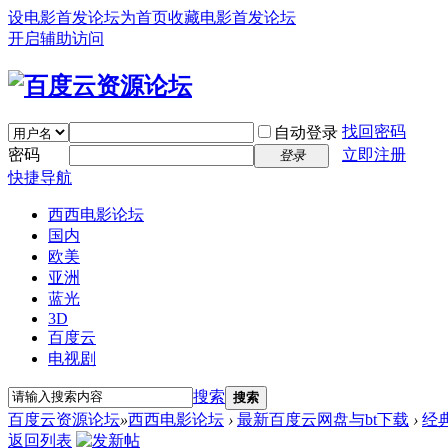
设电影首发论坛为首页
收藏电影首发论坛
开启辅助访问
找回密码
自动登录
密码
立即注册
登录
快捷导航
西西电影论坛
国内
欧美
亚洲
蓝光
3D
百度云
电视剧
搜索
搜索
百度云资源论坛
»
西西电影论坛
›
最新百度云网盘与bt下载
›
经
返回列表