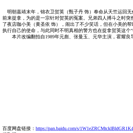
明朝嘉靖末年，锦衣卫贺英（甄子丹 饰）奉命从天竺运回无价
前来捉拿，为的是一宗针对贺英的冤案。兄弟四人搏斗之时突然
了夜店咖小美（黄圣依 饰），闹出了不少笑话，但在小美的帮
执行自己的使命，与此同时不明真相的警方也在捉拿贺英这个“
本片改编翻拍自1989年元彪、张曼玉、元华主演，霍耀良
百度网盘链接：
https://pan.baidu.com/s/1W1eZRCMtcklBldGR1K