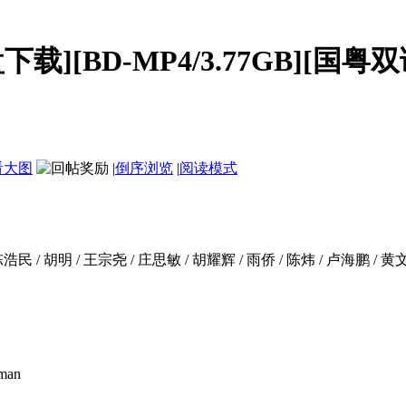
][BD-MP4/3.77GB][国粤双语
看大图
|
倒序浏览
|
阅读模式
陈浩民 / 胡明 / 王宗尧 / 庄思敏 / 胡耀辉 / 雨侨 / 陈炜 / 卢海鹏 / 
man