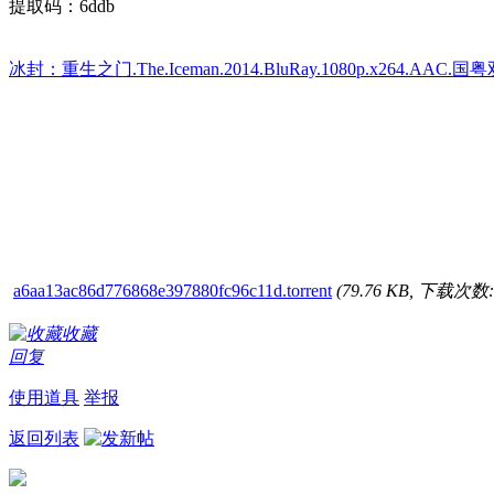
提取码：6ddb
冰封：重生之门.The.Iceman.2014.BluRay.1080p.x264.AAC.国粤
a6aa13ac86d776868e397880fc96c11d.torrent
(79.76 KB, 下载次数:
收藏
回复
使用道具
举报
返回列表