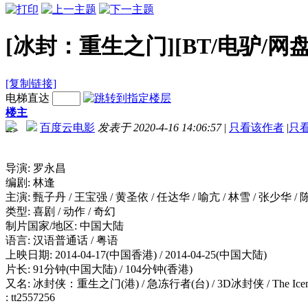
[冰封：重生之门][BT/电驴/网盘下载
[复制链接]
电梯直达
楼主
百度云电影
发表于 2020-4-16 14:06:57
|
只看该作者
|
只
-->
导演: 罗永昌
编剧: 林逢
主演: 甄子丹 / 王宝强 / 黄圣依 / 任达华 / 喻亢 / 林雪 / 张少华 / 
类型: 喜剧 / 动作 / 奇幻
制片国家/地区: 中国大陆
语言: 汉语普通话 / 粤语
上映日期: 2014-04-17(中国香港) / 2014-04-25(中国大陆)
片长: 91分钟(中国大陆) / 104分钟(香港)
又名: 冰封侠：重生之门(港) / 急冻行者(台) / 3D冰封侠 / The Ice
: tt2557256