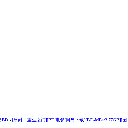
典BD
›
[冰封：重生之门][BT/电驴/网盘下载][BD-MP4/3.77GB][国 .