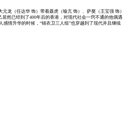
元龙（任达华 饰）带着聂虎（喻亢 饰）、萨獒（王宝强 饰）
居然已经到了400年后的香港，对现代社会一窍不通的他偶遇
人感情升华的时候，“锦衣卫三人组”也穿越到了现代并且继续