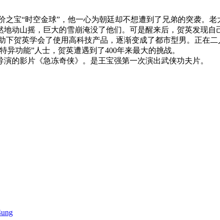
之宝“时空金球”，他一心为朝廷却不想遭到了兄弟的突袭。老大
地动山摇，巨大的雪崩淹没了他们。可是醒来后，贺英发现自己
助下贺英学会了使用高科技产品，逐渐变成了都市型男。正在二
特异功能”人士，贺英遭遇到了400年来最大的挑战。
导演的影片《急冻奇侠》。是王宝强第一次演出武侠功夫片。
4ung