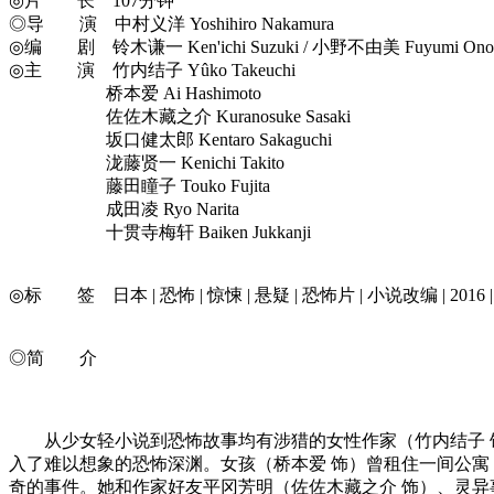
◎片 长 107分钟
◎导 演 中村义洋 Yoshihiro Nakamura
◎编 剧 铃木谦一 Ken'ichi Suzuki / 小野不由美 Fuyumi Ono
◎主 演 竹内结子 Yûko Takeuchi
桥本爱 Ai Hashimoto
佐佐木藏之介 Kuranosuke Sasaki
坂口健太郎 Kentaro Sakaguchi
泷藤贤一 Kenichi Takito
藤田瞳子 Touko Fujita
成田凌 Ryo Narita
十贯寺梅轩 Baiken Jukkanji
◎标 签 日本 | 恐怖 | 惊悚 | 悬疑 | 恐怖片 | 小说改编 | 2016 | 
◎简 介
从少女轻小说到恐怖故事均有涉猎的女性作家（竹内结子 饰
入了难以想象的恐怖深渊。女孩（桥本爱 饰）曾租住一间公
奇的事件。她和作家好友平冈芳明（佐佐木藏之介 饰）、灵异