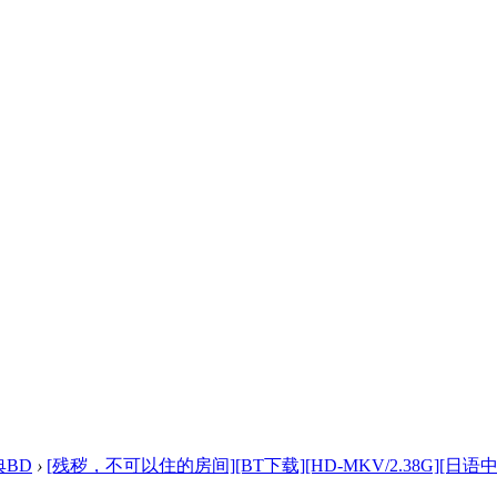
典BD
›
[残秽，不可以住的房间][BT下载][HD-MKV/2.38G][日语中 .