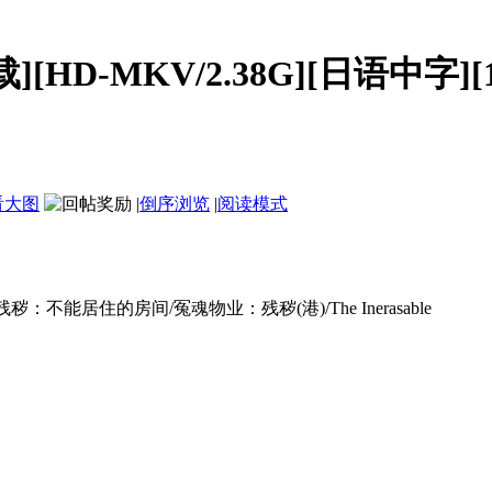
D-MKV/2.38G][日语中字][1
看大图
|
倒序浏览
|
阅读模式
居住的房间/冤魂物业：残秽(港)/The Inerasable