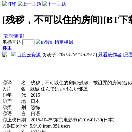
[残秽，不可以住的房间][BT下载][H
[复制链接]
电梯直达
楼主
百度云资源
发表于 2020-4-16 14:06:57
|
只看该作者
|
只
-->
◎译 名 残秽，不可以住的房间/残秽：被诅咒的房间(台)/残秽：不能
◎片 名 残穢 住んではいけない部屋
◎年 代 2015
◎产 地 日本
◎类 别 恐怖
◎语 言 日语
◎上映日期 2015-10-25(东京电影节)/2016-01-30(日本)
◎IMDb评分 5.9/10 from 351 users