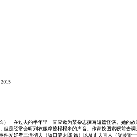
2015
），在过去的半年里一直应邀为某杂志撰写短篇怪谈。她的故
寓，但是经常会听到衣服摩擦榻榻米的声音。作家按图索骥前去调
事件爱好者三泽彻夫（坂口健太郎 饰）以及丈夫直人（泷藤贤一