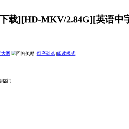
BT下载][HD-MKV/2.84G][英语中字
看大图
|
倒序浏览
|
阅读模式
喜临门