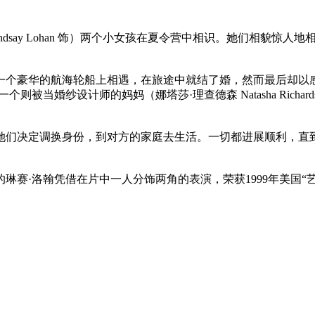
露安 Lindsay Lohan 饰）两个小女孩在夏令营中相识。她们
个豪华的航海轮船上相遇，在旅途中就结了婚，然而最后却以感
园；一个则被当婚纱设计师的妈妈（娜塔莎·理查德森 Natasha Ri
调换身份，到对方的家庭去生活。一切都进展顺利，直到父亲要再婚，
琳赛·洛翰凭借在片中一人分饰两角的表演，荣获1999年美国“