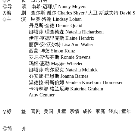
◎片 长 127分钟
◎导 演 南希·迈耶斯 Nancy Meyers
◎编 剧 查尔斯·谢尔 Charles Shyer / 大卫·斯威夫特 David Swift
◎主 演 琳赛·洛翰 Lindsay Lohan
丹尼斯·奎德 Dennis Quaid
娜塔莎·理查德森 Natasha Richardson
伊莲·亨德里克斯 Elaine Hendrix
丽萨·安·沃尔特 Lisa Ann Walter
西蒙·坤茨 Simon Kunz
罗尼·斯蒂芬斯 Ronnie Stevens
玛姬·惠勒 Maggie Wheeler
娜塔莎·梅尔尼克 Natasha Melnick
乔安娜·巴恩斯 Joanna Barnes
温德拉·科斯伯姆 Vendela Kirsebom Thomessen
卡特琳娜·格兰厄姆 Katerina Graham
Amy Centner
◎标 签 喜剧 | 美国 | 儿童 | 亲情 | 成长 | 家庭 | 经典 | 童年
◎简 介