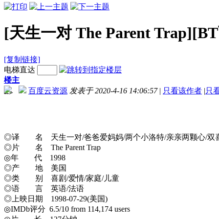
[天生一对 The Parent Trap][
[复制链接]
电梯直达
楼主
百度云资源
发表于 2020-4-16 14:06:57
|
只看该作者
|
只
-->
◎译 名 天生一对/爸爸爱妈妈/两个小洛特/亲亲两颗心/双
◎片 名 The Parent Trap
◎年 代 1998
◎产 地 美国
◎类 别 喜剧/爱情/家庭/儿童
◎语 言 英语/法语
◎上映日期 1998-07-29(美国)
◎IMDb评分 6.5/10 from 114,174 users