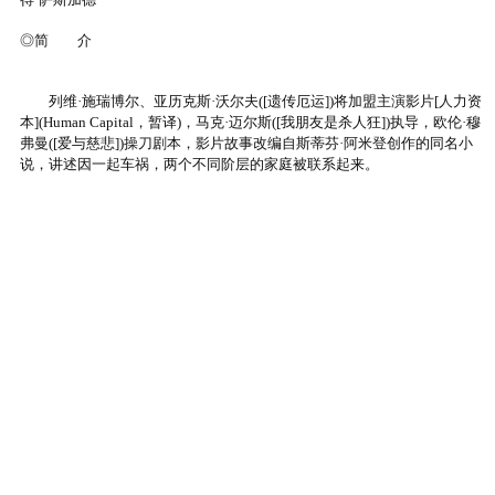
◎简 介
列维·施瑞博尔、亚历克斯·沃尔夫([遗传厄运])将加盟主演影片[人力资
本](Human Capital，暂译)，马克·迈尔斯([我朋友是杀人狂])执导，欧伦·穆
弗曼([爱与慈悲])操刀剧本，影片故事改编自斯蒂芬·阿米登创作的同名小
说，讲述因一起车祸，两个不同阶层的家庭被联系起来。