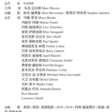
◎片 长 95分钟
◎导 演 马克·迈尔斯 Marc Meyers
◎编 剧 欧伦·穆弗曼 Oren Moverman / 斯蒂芬·阿米登 Stephen Amidon
◎主 演 玛雅·霍克 Maya Hawke
玛丽莎·托梅 Marisa Tomei
列维·施瑞博尔 Liev Schreiber
彼得·萨斯加德 Peter Sarsgaard
亚历克斯·沃尔夫 Alex Wolff
保罗·斯帕克斯 Paul Sparks
弗瑞德里克·林恩 Fredric Lehne
贝蒂·加布里埃尔 Betty Gabriel
阿西夫·曼德维 Aasif Mandvi
克里丝蒂安·赛德尔 Christiane Seidel
弗莱德·赫钦格 Fred Hechinger
多米尼克·哥伦布 Dominic Colón
迈克尔·温·古查多 Michael Wren Gucciardo
大卫·吉布森 David Gibson
马科·查卡 Marko Caka
阿曼达·巴伦 Amanda Barron
Ron Maestri
Lawrence Smith
◎标 签 剧情 | 美国 | 美国电影 | 2020 | 2019 | 列维·施瑞博尔 | 改编 | 彼
得·萨斯加德